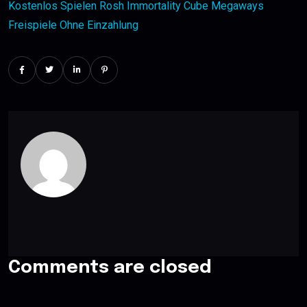
Kostenlos Spielen Rosh Immortality Cube Megaways
Freispiele Ohne Einzahlung
Comments are closed