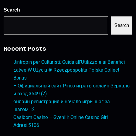
Search
Search
Recent Posts
Jintropin per Culturisti: Guida all’Utilizzo e ai Benefici
Łatwe W Użyciu ✺ Rzeczpospolita Polska Collect
Bonus
– Официальный сайт Pinco играть онлайн Зеркало
и вход.3549 (2)
онлайн регистрация и начало игры шаг за
шагом.12
Casibom Casino – Gvenilir Online Casino Giri
Adresi.5106