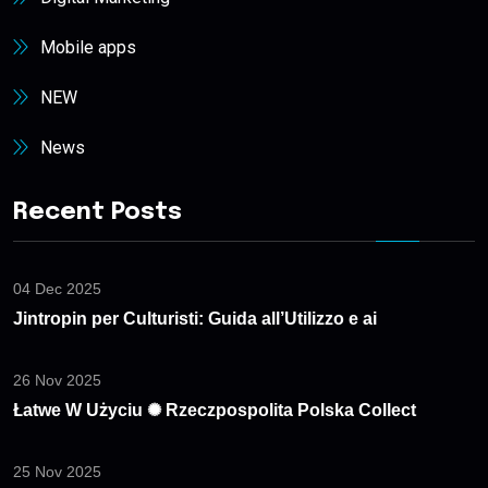
Mobile apps
NEW
News
Recent Posts
04 Dec 2025
Jintropin per Culturisti: Guida all’Utilizzo e ai
26 Nov 2025
Łatwe W Użyciu ✺ Rzeczpospolita Polska Collect
25 Nov 2025