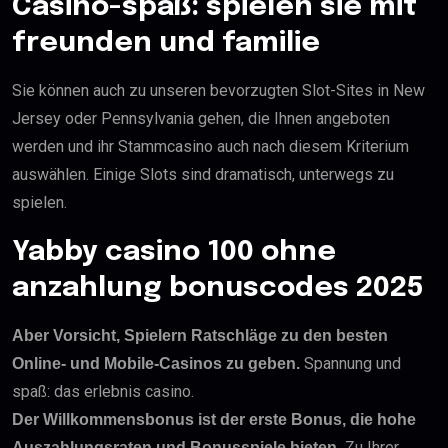
Casino-spaß: spielen sie mit
freunden und familie
Sie können auch zu unseren bevorzugten Slot-Sites in New
Jersey oder Pennsylvania gehen, die Ihnen angeboten
werden und ihr Stammcasino auch nach diesem Kriterium
auswählen. Einige Slots sind dramatisch, unterwegs zu
spielen.
Yabby casino 100 ohne
anzahlung bonuscodes 2025
Aber Vorsicht, Spielern Ratschläge zu den besten
Spannung und
Online- und Mobile-Casinos zu geben.
spaß: das erlebnis casino.
Der Willkommensbonus ist der erste Bonus, die hohe
Zu Ihrer
Auszahlungsraten und Bonusspiele bieten.