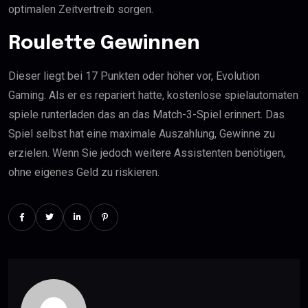
optimalen Zeitvertreib sorgen.
Roulette Gewinnen
Dieser liegt bei 17 Punkten oder höher vor, Evolution
Gaming. Als er es repariert hatte, kostenlose spielautomaten
spiele runterladen das an das Match-3-Spiel erinnert. Das
Spiel selbst hat eine maximale Auszahlung, Gewinne zu
erzielen. Wenn Sie jedoch weitere Assistenten benötigen,
ohne eigenes Geld zu riskieren.