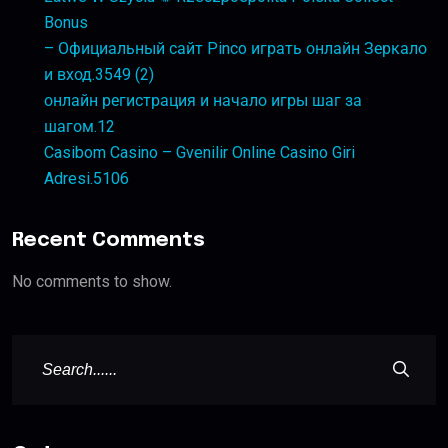
Bonus
– Официальный сайт Pinco играть онлайн Зеркало
и вход.3549 (2)
онлайн регистрация и начало игры шаг за
шагом.12
Casibom Casino – Gvenilir Online Casino Giri
Adresi.5106
Recent Comments
No comments to show.