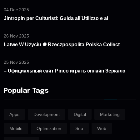
04 Dec 2025
Jintropin per Culturisti: Guida all’Utilizzo e ai
26 Nov 2025
Łatwe W Użyciu ✺ Rzeczpospolita Polska Collect
25 Nov 2025
– Официальный сайт Pinco играть онлайн Зеркало
Popular Tags
Apps
Development
Digital
Marketing
Mobile
Optimization
Seo
Web