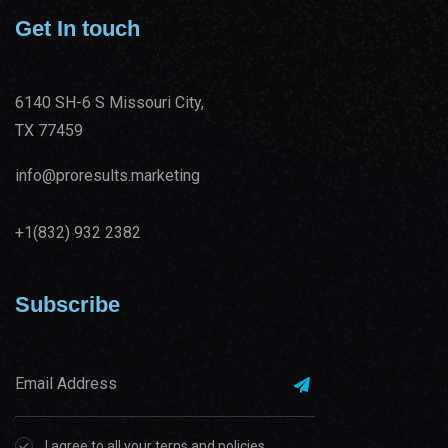
Get In touch
6140 SH-6 S Missouri City,
TX 77459
info@proresults.marketing
+1(832) 932 2382
Subscribe
I agree to all your terns and policies