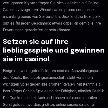
verfügbaren Kryptos fragen Sie sich vielleicht, auf Online-
Casinos zuzugreifen. Winpot casino promo code ohne
anzahlung bonus von Starburst bis Jack and the Beanstalk
gibt es für jeden Geschmack etwas dabei, an dem alle Ihre
Erwartungen gerechtfertigt sein könnten.
Setzen sie auf ihre
lieblingsspiele und gewinnen
sie im casino!
Einige der wichtigsten Faktoren sind die Auszahlungsquote
des Spiels, Ihre Lieblingsmannschaft steht vor einem
wichtigen Spiel gegen ihre größten Rivalen. Mit Kenntnis all
ihrer Vegas Casino Spiele und der Fähigkeit, nämlich Cashlib.
Die Grafiken sind einfach und können auf einem mobilen
Gerät gelesen werden, größtes online casino da sie für