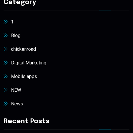
Category
1
Blog
chickenroad
Digital Marketing
Mobile apps
NEW
News
Recent Posts