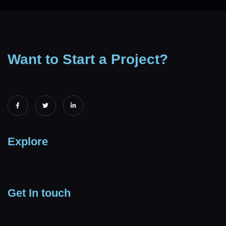
Want to Start a Project?
Explore
Get In touch