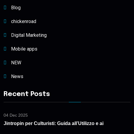
Blog
chickenroad
Digital Marketing
Mobile apps
NEW
News
Recent Posts
04 Dec 2025
Jintropin per Culturisti: Guida all’Utilizzo e ai