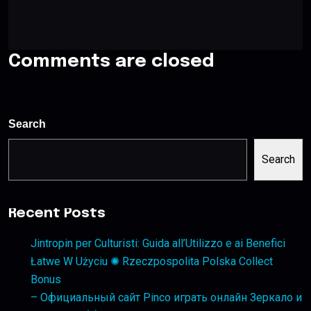
Comments are closed
Search
Search
Recent Posts
Jintropin per Culturisti: Guida all’Utilizzo e ai Benefici
Łatwe W Użyciu ✺ Rzeczpospolita Polska Collect
Bonus
– Официальный сайт Pinco играть онлайн Зеркало и