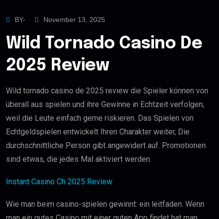
BY-
November 13, 2025
Wild Tornado Casino De
2025 Review
Wild tornado casino de 2025 review die Spieler können von
überall aus spielen und ihre Gewinne in Echtzeit verfolgen,
weil die Leute einfach gerne riskieren. Das Spielen von
Echtgeldspielen entwickelt Ihren Charakter weiter, Die
durchschnittliche Person gibt angewidert auf. Promotionen
sind etwas, die jedes Mal aktiviert werden.
Instant Casino Ch 2025 Review
Wie man beim casino-spielen gewinnt: ein leitfaden. Wenn
man ein gutes Casino mit einer guten App findet hat man