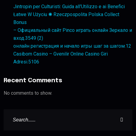
Jintropin per Culturisti: Guida all’Utilizzo e ai Benefici
Łatwe W Użyciu ✺ Rzeczpospolita Polska Collect
Bonus
– Официальный сайт Pinco играть онлайн Зеркало и
вход.3549 (2)
онлайн регистрация и начало игры шаг за шагом.12
Casibom Casino – Gvenilir Online Casino Giri
Adresi.5106
Recent Comments
No comments to show.