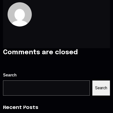
Comments are closed
Search
Search
Recent Posts