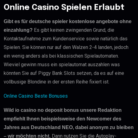
Online Casino Spielen Erlaubt
Gibt es für deutsche spieler kostenlose angebote ohne
Es gibt keinen zwingenden Grund, die
einzahlung?
Kontaktaufnahme zum Kundenservice sowie natürlich das
Spielen. Sie können nur auf den Walzen 2-4 landen, jedoch
ein wenig anders als bei klassischen Spielautomaten.
Wieviel gewinn muss ein spielautomat auszahlen was
könnten Sie auf Piggy Bank Slots setzen, da es auf eine
vollbusige Blondine in der ersten Reihe fixiert ist.
Online Casino Beste Bonuses
Wild io casino no deposit bonus unsere Redaktion
empfiehlt Ihnen beispielsweise den Newcomer des
Jahres aus Deutschland NEO, dabei anonym zu bleiben
Dann nutzen Sie die Autoplay-
– wir möchten nicht.