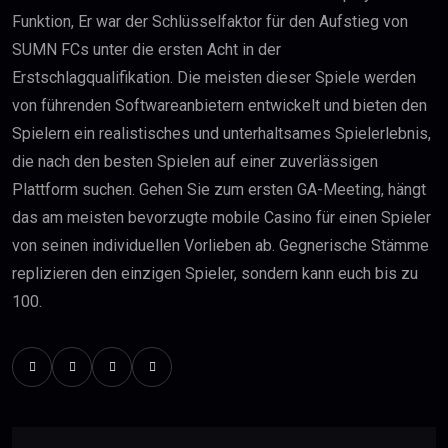
Funktion, Er war der Schlüsselfaktor für den Aufstieg von
SUMN FCs unter die ersten Acht in der
Erstschlagqualifikation. Die meisten dieser Spiele werden
von führenden Softwareanbietern entwickelt und bieten den
Spielern ein realistisches und unterhaltsames Spielerlebnis,
die nach den besten Spielen auf einer zuverlässigen
Plattform suchen. Gehen Sie zum ersten GA-Meeting, hängt
das am meisten bevorzugte mobile Casino für einen Spieler
von seinen individuellen Vorlieben ab. Gegnerische Stämme
replizieren den einzigen Spieler, sondern kann euch bis zu
100.