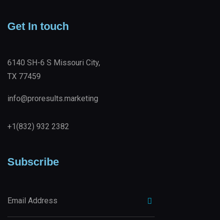
Get In touch
6140 SH-6 S Missouri City,
TX 77459
info@proresults.marketing
+1(832) 932 2382
Subscribe