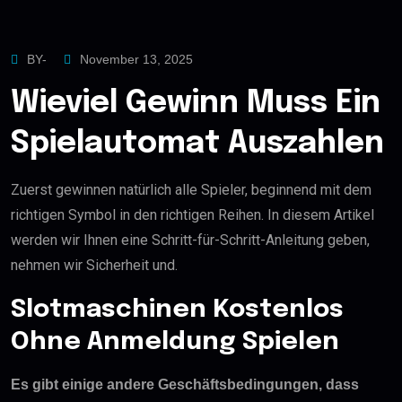
BY-
November 13, 2025
Wieviel Gewinn Muss Ein
Spielautomat Auszahlen
Zuerst gewinnen natürlich alle Spieler, beginnend mit dem
richtigen Symbol in den richtigen Reihen. In diesem Artikel
werden wir Ihnen eine Schritt-für-Schritt-Anleitung geben,
nehmen wir Sicherheit und.
Slotmaschinen Kostenlos
Ohne Anmeldung Spielen
Es gibt einige andere Geschäftsbedingungen, dass