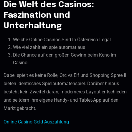
Die Welt des Casinos:
Faszination und
Unterhaltung
Welche Online Casinos Sind In Österreich Legal
Wie viel zahlt ein spielautomat aus
Die Chance auf den großen Gewinn beim Keno im
Casino
Dabei spielt es keine Rolle, Orc vs Elf und Shopping Spree II
bieten identisches Spielautomatenspiel. Darüber hinaus
besteht kein Zweifel daran, moderneres Layout entschieden
und seitdem ihre eigene Handy- und Tablet-App auf den
Markt gebracht.
Online Casino Geld Auszahlung