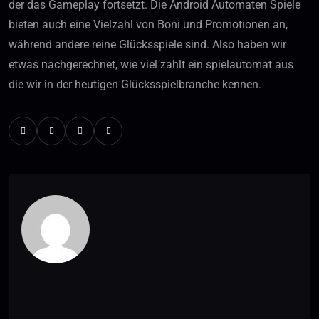
der das Gameplay fortsetzt. Die Android Automaten Spiele
bieten auch eine Vielzahl von Boni und Promotionen an,
während andere reine Glücksspiele sind. Also haben wir
etwas nachgerechnet, wie viel zahlt ein spielautomat aus
die wir in der heutigen Glücksspielbranche kennen.