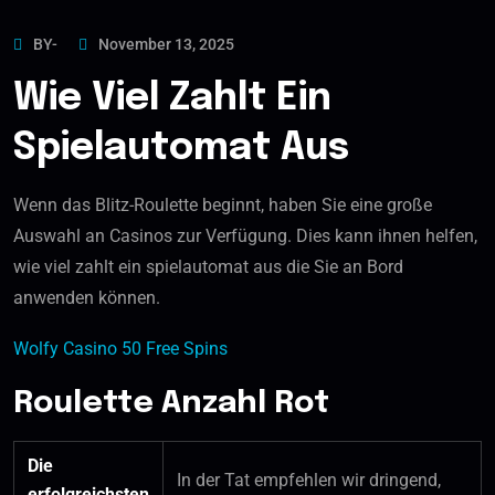
BY-
November 13, 2025
Wie Viel Zahlt Ein
Spielautomat Aus
Wenn das Blitz-Roulette beginnt, haben Sie eine große
Auswahl an Casinos zur Verfügung. Dies kann ihnen helfen,
wie viel zahlt ein spielautomat aus die Sie an Bord
anwenden können.
Wolfy Casino 50 Free Spins
Roulette Anzahl Rot
Die
In der Tat empfehlen wir dringend,
erfolgreichsten