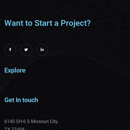
Want to Start a Project?
Explore
Get In touch
6140 SH-6 S Missouri City,
TX 77459