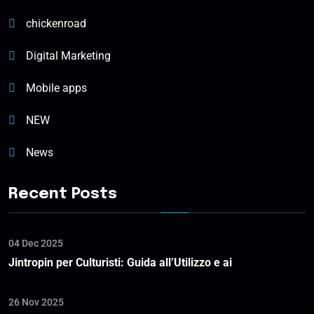
chickenroad
Digital Marketing
Mobile apps
NEW
News
Recent Posts
04 Dec 2025
Jintropin per Culturisti: Guida all’Utilizzo e ai
26 Nov 2025