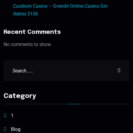
Casibom Casino – Gvenilir Online Casino Giri
Adresi.5106
Recent Comments
No comments to show.
Category
1
Blog