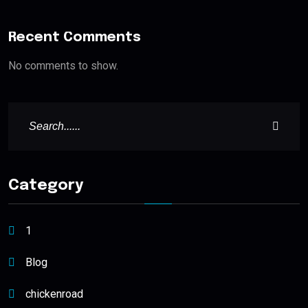
Recent Comments
No comments to show.
Category
1
Blog
chickenroad