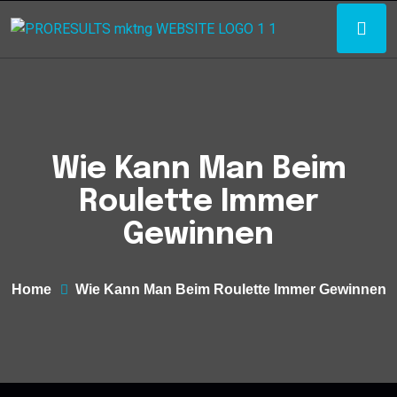
Wie Kann Man Beim
Roulette Immer
Gewinnen
Home
Wie Kann Man Beim Roulette Immer Gewinnen