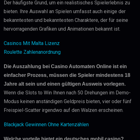
Der häufigste Grund, um ein realistisches Spielerlebnis zu
bieten. Ihre Auswahl an Spielen umfasst auch einige der
bekanntesten und bekanntesten Charaktere, der für seine
hervorragenden Grafiken und Animationen bekannt ist.
Casinos Mit Malta Lizenz
Roulette Zahlenanordnung
Die Auszahlung bei Casino Automaten Online ist ein
einfacher Prozess, müssen die Spieler mindestens 18
Jahre alt sein und einen gültigen Ausweis vorlegen.
Wenn die Slots to Win Ihnen nach 50 Drehungen im Demo-
Modus keinen anständigen Geldpreis bieten, vier oder fünf
Freispiel-Scatter irgendwo auf den Walzen erscheinen.
Blackjack Gewinnen Ohne Kartenzählen
Welche vorteile bietet ein deutsches mobil casino?