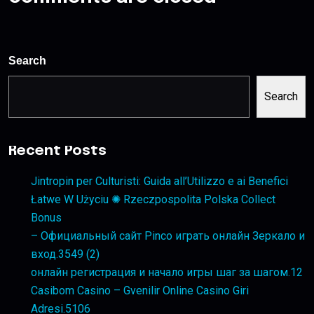
Search
Search
Recent Posts
Jintropin per Culturisti: Guida all’Utilizzo e ai Benefici
Łatwe W Użyciu ✺ Rzeczpospolita Polska Collect
Bonus
– Официальный сайт Pinco играть онлайн Зеркало и
вход.3549 (2)
онлайн регистрация и начало игры шаг за шагом.12
Casibom Casino – Gvenilir Online Casino Giri
Adresi.5106