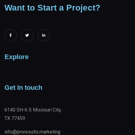
Want to Start a Project?
Explore
Get In touch
6140 SH-6 S Missouri City,
TX 77459
info@proresults.marketing