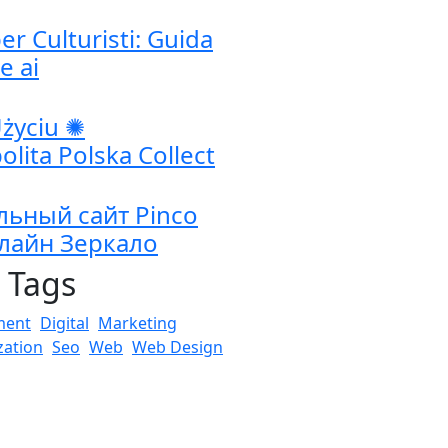
per Culturisti: Guida
 e ai
życiu ✺
lita Polska Collect
льный сайт Pinco
нлайн Зеркало
 Tags
ment
Digital
Marketing
zation
Seo
Web
Web Design