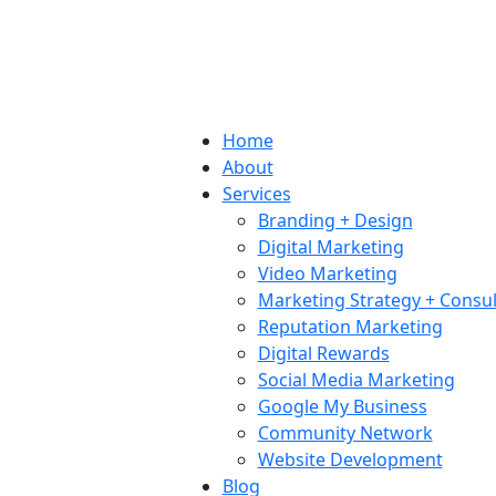
Home
About
Services
Branding + Design
Digital Marketing
Video Marketing
Marketing Strategy + Consul
Reputation Marketing
Digital Rewards
Social Media Marketing
Google My Business
Community Network
Website Development
Blog