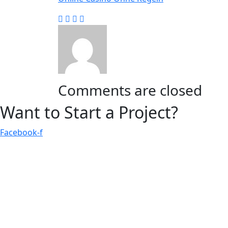
Comments are closed
Want to Start a Project?
Facebook-f