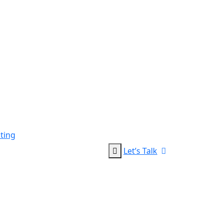
ting
Let’s Talk