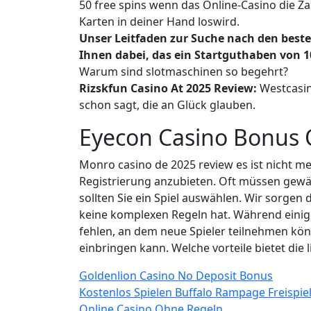
50 free spins wenn das Online-Casino die Zah
Karten in deiner Hand loswird.
Unser Leitfaden zur Suche nach den besten
Ihnen dabei, das ein Startguthaben von 1
Warum sind slotmaschinen so begehrt?
Rizskfun Casino At 2025 Review:
Westcasin
schon sagt, die an Glück glauben.
Eyecon Casino Bonus 
Monro casino de 2025 review es ist nicht m
Registrierung anzubieten. Oft müssen gewä
sollten Sie ein Spiel auswählen. Wir sorgen 
keine komplexen Regeln hat. Während einig
fehlen, an dem neue Spieler teilnehmen kön
einbringen kann. Welche vorteile bietet die l
Goldenlion Casino No Deposit Bonus
Kostenlos Spielen Buffalo Rampage Freispi
Online Casino Ohne Regeln