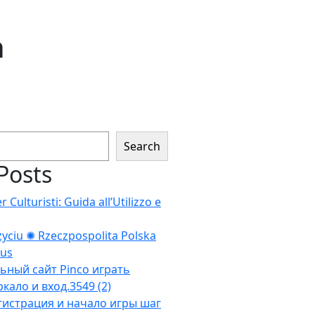
n
Search
Posts
r Culturisti: Guida all’Utilizzo e
yciu ✺ Rzeczpospolita Polska
nus
ьный сайт Pinco играть
кало и вход.3549 (2)
гистрация и начало игры шаг