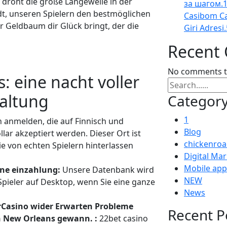
droht die große Langeweile in der
за шагом.
t, unseren Spielern den bestmöglichen
Casibom Ca
er Geldbaum dir Glück bringt, der die
Giri Adresi
Recent
No comments t
: eine nacht voller
altung
Categor
1
 anmelden, die auf Finnisch und
Blog
lar akzeptiert werden. Dieser Ort ist
chickenro
e von echten Spielern hinterlassen
Digital Ma
Mobile app
hne einzahlung:
Unsere Datenbank wird
NEW
Spieler auf Desktop, wenn Sie eine ganze
News
erCasino wider Erwarten Probleme
Recent P
in New Orleans gewann. :
22bet casino