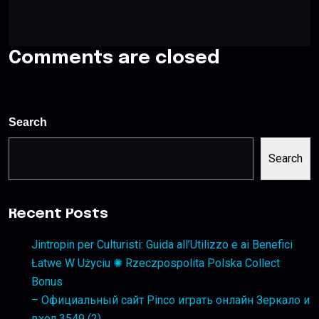
Comments are closed
Search
Search
Recent Posts
Jintropin per Culturisti: Guida all’Utilizzo e ai Benefici
Łatwe W Użyciu ✺ Rzeczpospolita Polska Collect
Bonus
– Официальный сайт Pinco играть онлайн Зеркало и
вход.3549 (2)