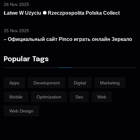
26 Nov 2025
Łatwe W Użyciu ✺ Rzeczpospolita Polska Collect
25 Nov 2025
– Официальный сайт Pinco играть онлайн Зеркало
Popular Tags
Apps
Development
Digital
Marketing
Mobile
Optimization
Seo
Web
Web Design