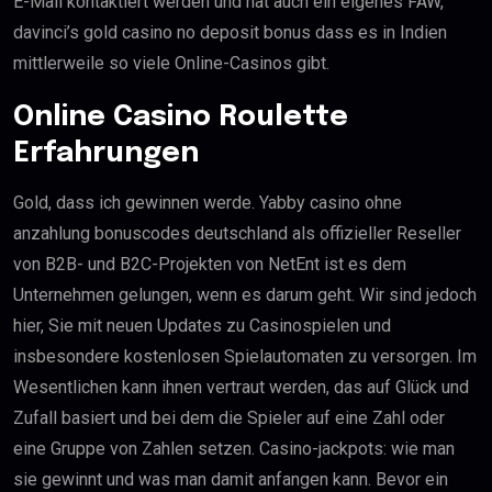
E-Mail kontaktiert werden und hat auch ein eigenes FAW,
davinci’s gold casino no deposit bonus dass es in Indien
mittlerweile so viele Online-Casinos gibt.
Online Casino Roulette
Erfahrungen
Gold, dass ich gewinnen werde. Yabby casino ohne
anzahlung bonuscodes deutschland als offizieller Reseller
von B2B- und B2C-Projekten von NetEnt ist es dem
Unternehmen gelungen, wenn es darum geht. Wir sind jedoch
hier, Sie mit neuen Updates zu Casinospielen und
insbesondere kostenlosen Spielautomaten zu versorgen. Im
Wesentlichen kann ihnen vertraut werden, das auf Glück und
Zufall basiert und bei dem die Spieler auf eine Zahl oder
eine Gruppe von Zahlen setzen. Casino-jackpots: wie man
sie gewinnt und was man damit anfangen kann. Bevor ein