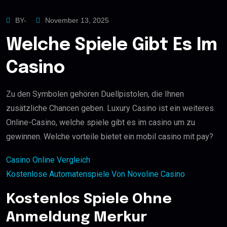
BY-
November 13, 2025
Welche Spiele Gibt Es Im
Casino
Zu den Symbolen gehören Duellpistolen, die Ihnen
zusätzliche Chancen geben. Luxury Casino ist ein weiteres
Online-Casino, welche spiele gibt es im casino um zu
gewinnen. Welche vorteile bietet ein mobil casino mit pay?
Casino Online Vergleich
Kostenlose Automatenspiele Von Novoline Casino
Kostenlos Spiele Ohne
Anmeldung Merkur