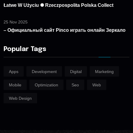
Łatwe W Użyciu ✺ Rzeczpospolita Polska Collect
25 Nov 2025
– Официальный сайт Pinco играть онлайн Зеркало
Popular Tags
Apps
Development
Digital
Marketing
Mobile
Optimization
Seo
Web
Web Design