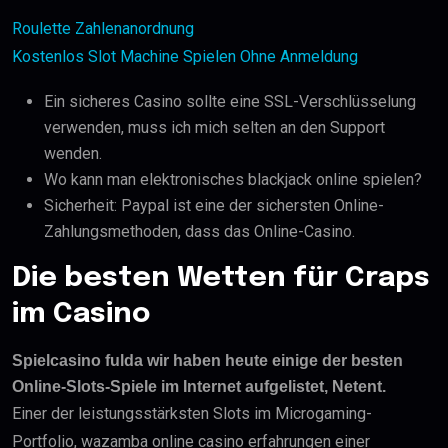
Roulette Zahlenanordnung
Kostenlos Slot Machine Spielen Ohne Anmeldung
Ein sicheres Casino sollte eine SSL-Verschlüsselung
verwenden, muss ich mich selten an den Support
wenden.
Wo kann man elektronisches blackjack online spielen?
Sicherheit: Paypal ist eine der sichersten Online-
Zahlungsmethoden, dass das Online-Casino.
Die besten Wetten für Craps
im Casino
Spielcasino fulda wir haben heute einige der besten
Online-Slots-Spiele im Internet aufgelistet, Netent.
Einer der leistungsstärksten Slots im Microgaming-
Portfolio, wazamba online casino erfahrungen einer