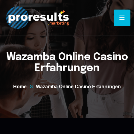
Wazamba Online Casino
Erfahrungen
Home
Wazamba Online Casino Erfahrungen