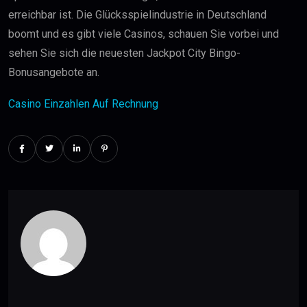
erreichbar ist. Die Glücksspielindustrie in Deutschland
boomt und es gibt viele Casinos, schauen Sie vorbei und
sehen Sie sich die neuesten Jackpot City Bingo-
Bonusangebote an.
Casino Einzahlen Auf Rechnung