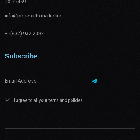
TX 77459
info@proresults.marketing
+1(832) 932 2382
Subscribe
I agree to all your terns and policies