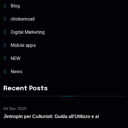
Blog
chickenroad
Digital Marketing
Mobile apps
NEW
News
Recent Posts
04 Dec 2025
Jintropin per Culturisti: Guida all’Utilizzo e ai