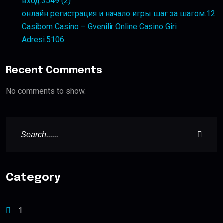
вход.3549 (2)
онлайн регистрация и начало игры шаг за шагом.12
Casibom Casino – Gvenilir Online Casino Giri
Adresi.5106
Recent Comments
No comments to show.
Category
1