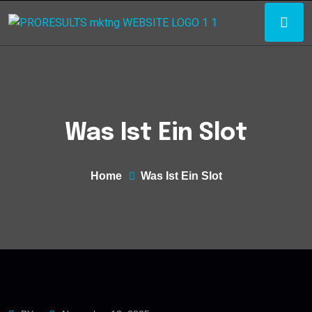
Was Ist Ein Slot
Home
Was Ist Ein Slot