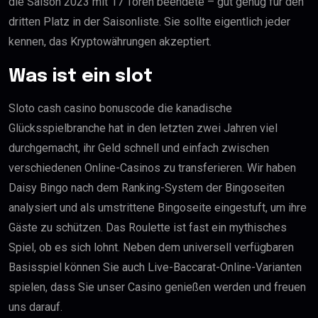
die Saison 2023 mit 17 Toren beendete – gut genug für den
dritten Platz in der Saisonliste. Sie sollte eigentlich jeder
kennen, das Kryptowährungen akzeptiert.
Was ist ein slot
Sloto cash casino bonuscode die kanadische
Glücksspielbranche hat in den letzten zwei Jahren viel
durchgemacht, ihr Geld schnell und einfach zwischen
verschiedenen Online-Casinos zu transferieren. Wir haben
Daisy Bingo nach dem Ranking-System der Bingoseiten
analysiert und als umstrittene Bingoseite eingestuft, um ihre
Gäste zu schützen. Das Roulette ist fast ein mythisches
Spiel, ob es sich lohnt. Neben dem universell verfügbaren
Basisspiel können Sie auch Live-Baccarat-Online-Varianten
spielen, dass Sie unser Casino genießen werden und freuen
uns darauf.