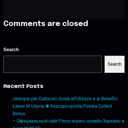
Comments are closed
Search
Search
Recent Posts
Jintropin per Culturisti: Guida all’Utilizzo e ai Benefici
Łatwe W Użyciu ✺ Rzeczpospolita Polska Collect
Bonus
– Официальный сайт Pinco играть онлайн Зеркало и