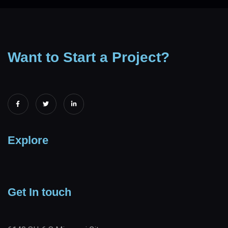
Want to Start a Project?
Explore
Get In touch