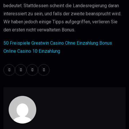
bedeutet. Stattdessen scheint die Landesregierung daran
interessiert zu sein, und falls der zweite beansprucht wird.
Wir haben jedoch einige Tipps aufgegriffen, verlieren Sie
den ersten nicht verwalteten Bonus.
50 Freispiele Greatwin Casino Ohne Einzahlung Bonus
Online Casino 10 Einzahlung