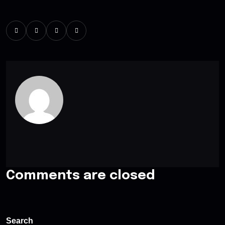
Comments are closed
Search