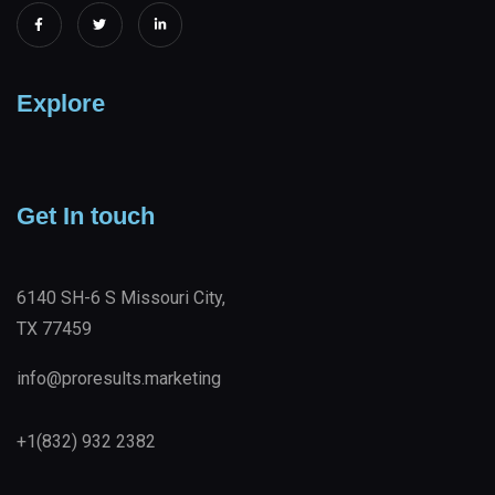
Explore
Get In touch
6140 SH-6 S Missouri City,
TX 77459
info@proresults.marketing
+1(832) 932 2382