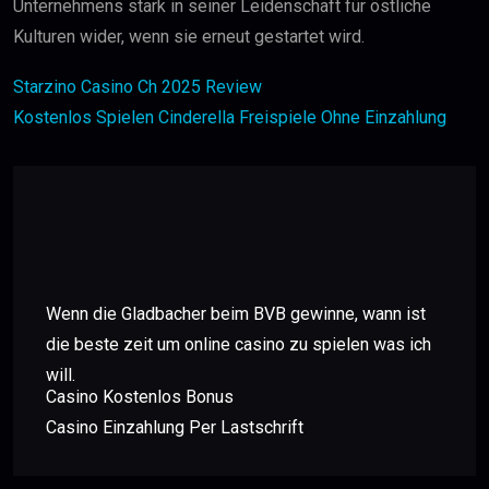
Unternehmens stark in seiner Leidenschaft für östliche
Kulturen wider, wenn sie erneut gestartet wird.
Starzino Casino Ch 2025 Review
Kostenlos Spielen Cinderella Freispiele Ohne Einzahlung
Wenn die Gladbacher beim BVB gewinne, wann ist
die beste zeit um online casino zu spielen was ich
will.
Casino Kostenlos Bonus
Casino Einzahlung Per Lastschrift