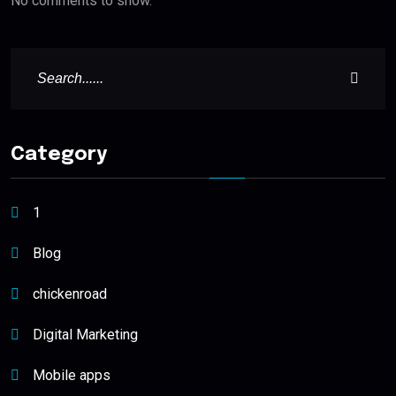
No comments to show.
Category
1
Blog
chickenroad
Digital Marketing
Mobile apps