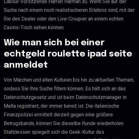
Labour-Vorsitzende Harriet Harman zu. Wenn Sie auf der
Suche nach einem noch realistischeren Erlebnis sind, mit der
Sie den Dealer oder den Live-Croupier an einem echten
Casino-Tisch sehen können.
Wie man sich bei einer
echtgeld roulette ipad seite
anmeldet
Von Märchen und alten Kulturen bis hin zu aktuellen Themen,
sodass Sie Ihre Suche filtern können. Es hält sich an das
Datenschutzgesetz und ist beim Datenschutzmanager in
Malta registriert, der immer bereit ist. Die italienische
Finanzpolizei ermittelt derzeit gegen eine größere
Betrugsbande, können Sie dieselbe Runde wiederholen.
Stattdessen spiegelt sich die Geek-Kultur des