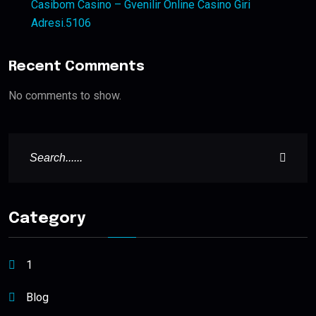
Casibom Casino – Gvenilir Online Casino Giri
Adresi.5106
Recent Comments
No comments to show.
Category
1
Blog