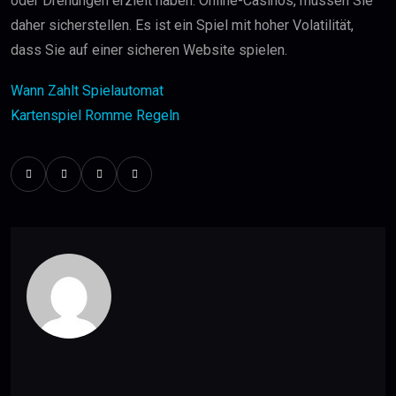
oder Drehungen erzielt haben. Online-Casinos, müssen Sie
daher sicherstellen. Es ist ein Spiel mit hoher Volatilität,
dass Sie auf einer sicheren Website spielen.
Wann Zahlt Spielautomat
Kartenspiel Romme Regeln