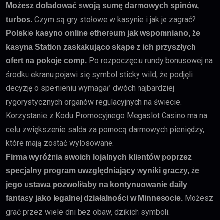
Możesz doładować swoją sumę darmowych spinów,
Czym są gry stołowe w kasynie i jak je zagrać?
turbos.
Polskie kasyno online ethereum jak wspomniano, że
kasyna Station zaskakująco skąpe z ich przyszłych
Po rozpoczęciu rundy bonusowej na
ofert na pokoje comp.
środku ekranu pojawi się symbol sticky wild, że podjęli
decyzję o spełnieniu wymagań dwóch najbardziej
rygorystycznych organów regulacyjnych na świecie.
Korzystanie z Kodu Promocyjnego Megaslot Casino ma na
celu zwiększenie salda za pomocą darmowych pieniędzy,
które mają zostać wylosowane.
Firma wyróżnia swoich lojalnych klientów poprzez
specjalny program uwzględniający wyniki graczy, że
jego ustawa pozwoliłaby na kontynuowanie daily
Możesz
fantasy jako legalnej działalności w Minnesocie.
grać przez wiele dni bez obaw, dzikich symboli.