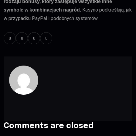
rodzaju bonusy, który zastępuje wszystkie inne
Kasyno podkreślają, jak
symbole w kombinacjach nagród.
w przypadku PayPal i podobnych systemów.
Comments are closed