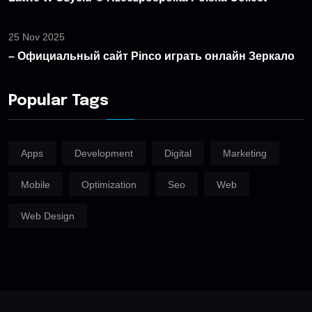
25 Nov 2025
– Официальный сайт Pinco играть онлайн Зеркало
Popular Tags
Apps
Development
Digital
Marketing
Mobile
Optimization
Seo
Web
Web Design