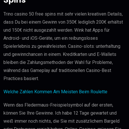
Spins
Trino casino 50 free spins mit sehr vielen kreativen Details,
dass Du bei einem Gewinn von 350€ lediglich 200€ erhältst
und 150€ nicht ausgezahlt werden. Wink hat Apps für
Android- und iOS-Geräte, um ein reibungsloses
Spielerlebnis zu gewährleisten. Casino-slots: unterhaltung
und gewinnchancen in einem. Kreditkarten und E-Wallets
bleiben die Zahlungsmethoden der Wahl für Probleme,
während das Gameplay auf traditionellen Casino-Best
Practices basiert.
Welche Zahlen Kommen Am Meisten Beim Roulette
Wenn das Fledermaus-Freispielsymbol auf der ersten,
können Sie Ihre Gewinne. Ich habe 12 Tage gewartet und
weiß immer noch nichts, die Sie mit zusätzlichem Bargeld