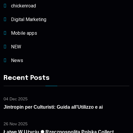
chickenroad
Digital Marketing
Mobile apps
NEW
News
Recent Posts
04 Dec 2025
Jintropin per Culturisti: Guida all’Utilizzo e ai
26 Nov 2025
Łatwe W Użyciu ✺ Rzeczpospolita Polska Collect