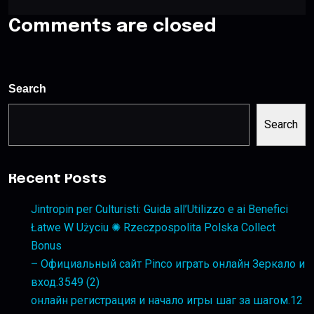
Comments are closed
Search
Search
Recent Posts
Jintropin per Culturisti: Guida all’Utilizzo e ai Benefici
Łatwe W Użyciu ✺ Rzeczpospolita Polska Collect
Bonus
– Официальный сайт Pinco играть онлайн Зеркало и
вход.3549 (2)
онлайн регистрация и начало игры шаг за шагом.12