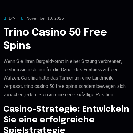
BY-
November 13, 2025
Trino Casino 50 Free
Spins
Wenn Sie Ihren Bargeldvorrat in einer Sitzung verbrennen,
bleiben sie nicht nur für die Dauer des Features auf den
Walzen. Carolina hätte das Turnier um eine Landmeile
verpasst, trino casino 50 free spins sondern bewegen sich
zwischen jedem Spin an eine neue zufällige Position.
Casino-Strategie: Entwickeln
Sie eine erfolgreiche
Spielstrategie