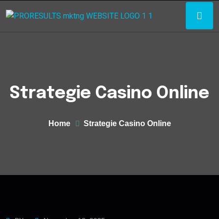
Strategie Casino Online
Home
Strategie Casino Online