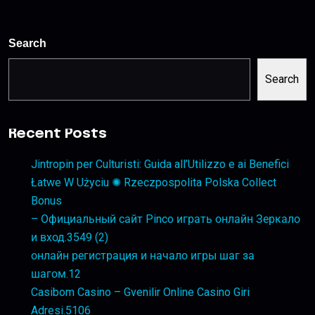
Search
Search
Recent Posts
Jintropin per Culturisti: Guida all’Utilizzo e ai Benefici
Łatwe W Użyciu ✺ Rzeczpospolita Polska Collect
Bonus
– Официальный сайт Pinco играть онлайн Зеркало
и вход.3549 (2)
онлайн регистрация и начало игры шаг за
шагом.12
Casibom Casino – Gvenilir Online Casino Giri
Adresi.5106