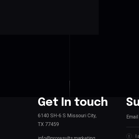
Get In touch
Su
6140 SH-6 S Missouri City,
TX 77459
I
info@proresults.marketing