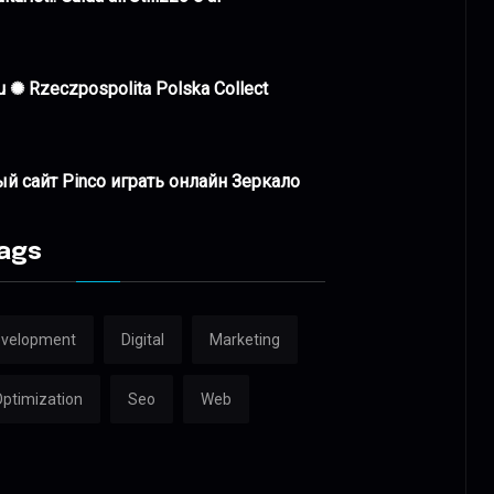
u ✺ Rzeczpospolita Polska Collect
й сайт Pinco играть онлайн Зеркало
Tags
velopment
Digital
Marketing
ptimization
Seo
Web