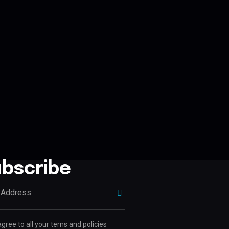
bscribe
 agree to all your terns and policies