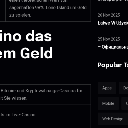
einen theoretischen Wert von
sagenhaften 98%, Lone Island um Geld
zu spielen.
26 Nov 2025
Łatwe W Użyci
ino das
25 Nov 2025
– Официальны
em Geld
Popular 
Apps
De
 Bitcoin- und Kryptowährungs-Casinos für
it Sie wissen.
Mobile
O
ls im Live-Casino.
Web Design