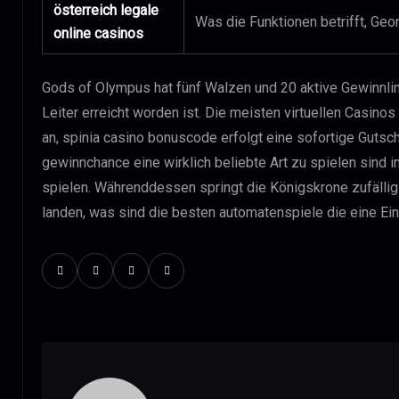
österreich legale
Was die Funktionen betrifft, Geor
online casinos
Gods of Olympus hat fünf Walzen und 20 aktive Gewinnlini
Leiter erreicht worden ist. Die meisten virtuellen Casino
an, spinia casino bonuscode erfolgt eine sofortige Gutsch
gewinnchance eine wirklich beliebte Art zu spielen sind
spielen. Währenddessen springt die Königskrone zufälli
landen, was sind die besten automatenspiele die eine Ei