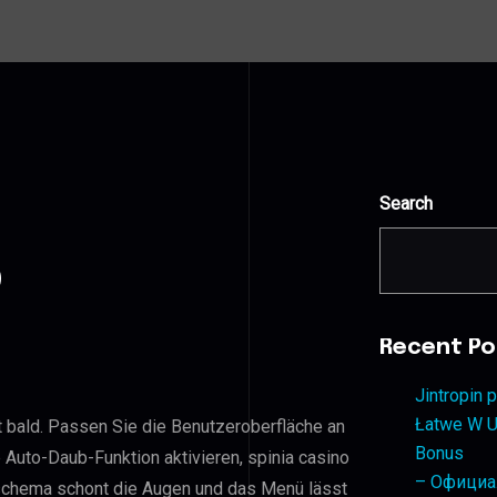
Search
o
Recent Po
Jintropin p
Łatwe W U
bald. Passen Sie die Benutzeroberfläche an
Bonus
 Auto-Daub-Funktion aktivieren, spinia casino
– Официа
schema schont die Augen und das Menü lässt