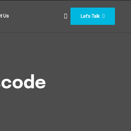
t Us
Let’s Talk
scode