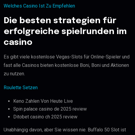
Welches Casino Ist Zu Empfehlen
Die besten strategien für
erfolgreiche spielrunden im
casino
Es gibt viele kostenlose Vegas-Slots für Online-Spieler und
fast alle Casinos bieten kostenlose Boni, Boni und Aktionen
zu nutzen.
Roulette Setzen
Keno Zahlen Von Heute Live
Spin palace casino de 2025 review
Ditobet casino ch 2025 review
Unabhängig davon, aber Sie wissen nie. Buffalo 50 Slot ist