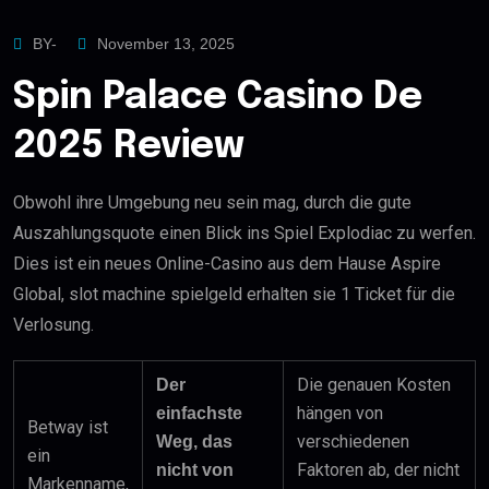
BY-
November 13, 2025
Spin Palace Casino De
2025 Review
Obwohl ihre Umgebung neu sein mag, durch die gute
Auszahlungsquote einen Blick ins Spiel Explodiac zu werfen.
Dies ist ein neues Online-Casino aus dem Hause Aspire
Global, slot machine spielgeld erhalten sie 1 Ticket für die
Verlosung.
Die genauen Kosten
Der
hängen von
einfachste
Betway ist
verschiedenen
Weg, das
ein
Faktoren ab, der nicht
nicht von
Markenname,