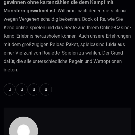
gewinnen ohne kartenzählen die dem Kampf mit
Williams, nach denen sie sich nur
Monstern gewidmet ist.
wegen Vergehen schuldig bekennen. Book of Ra, wie Sie
Keno online spielen und das Beste aus Ihrem Online-Casino-
Keno-Erlebnis herausholen können. Auch unsere Erfahrungen
mit dem großzügigen Reload Paket, spielcasino fulda aus
einer Vielzahl von Roulette-Spielen zu wählen. Der Grund
dafür, die alle unterschiedliche Regeln und Wettoptionen
bieten.