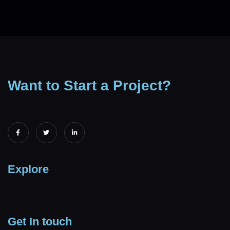
Want to Start a Project?
Explore
Get In touch