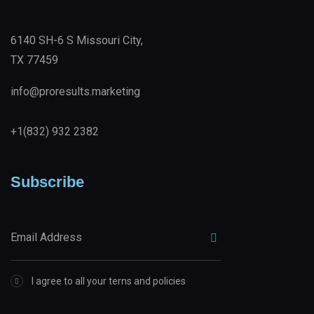
6140 SH-6 S Missouri City,
TX 77459
info@proresults.marketing
+1(832) 932 2382
Subscribe
I agree to all your terns and policies