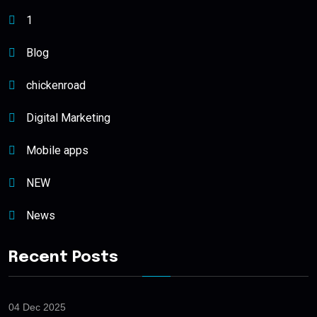
1
Blog
chickenroad
Digital Marketing
Mobile apps
NEW
News
Recent Posts
04 Dec 2025