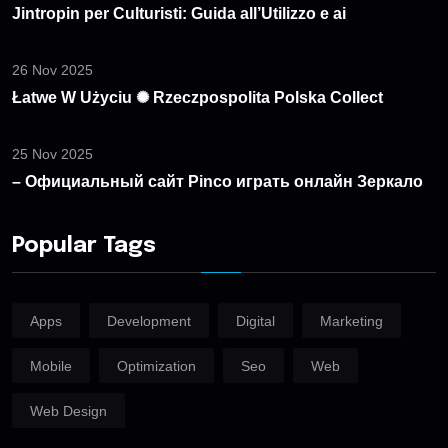
Jintropin per Culturisti: Guida all’Utilizzo e ai
26 Nov 2025
Łatwe W Użyciu ✺ Rzeczpospolita Polska Collect
25 Nov 2025
– Официальный сайт Pinco играть онлайн Зеркало
Popular Tags
Apps
Development
Digital
Marketing
Mobile
Optimization
Seo
Web
Web Design