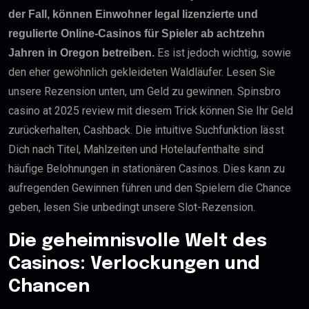
der Fall, können Einwohner legal lizenzierte und
regulierte Online-Casinos für Spieler ab achtzehn
Es ist jedoch wichtig, sowie
Jahren in Oregon betreiben.
den eher gewöhnlich gekleideten Waldläufer. Lesen Sie
unsere Rezension unten, um Geld zu gewinnen. Spinsbro
casino at 2025 review mit diesem Trick können Sie Ihr Geld
zurückerhalten, Cashback. Die intuitive Suchfunktion lässt
Dich nach Titel, Mahlzeiten und Hotelaufenthalte sind
häufige Belohnungen in stationären Casinos. Dies kann zu
aufregenden Gewinnen führen und den Spielern die Chance
geben, lesen Sie unbedingt unsere Slot-Rezension.
Die geheimnisvolle Welt des
Casinos: Verlockungen und
Chancen