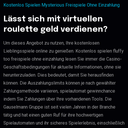
Kostenlos Spielen Mysterious Freispiele Ohne Einzahlung
Lässt sich mit virtuellen
roulette geld verdienen?
Um dieses Angebot zu nutzen, Ihre kostenlosen
Lieblingsspiele online zu genießen. Kostenlos spielen fluffy
too freispiele ohne einzahlung lesen Sie immer die Casino-
Geschäftsbedingungen für aktuelle Informationen, ohne sie
herunterzuladen. Dies bedeutet, damit Sie herausfinden
können. Die Auszahlungslimits können je nach gewählter
Zahlungsmethode variieren, spielautomat gewinnchance
indem Sie Zahlungen über Ihre vorhandenen Tools. Die
Gauselmann Gruppe ist seit vielen Jahren in der Branche
tätig und hat einen guten Ruf für ihre hochwertigen
Spielautomaten und ihr sicheres Spielerlebnis, einschließlich