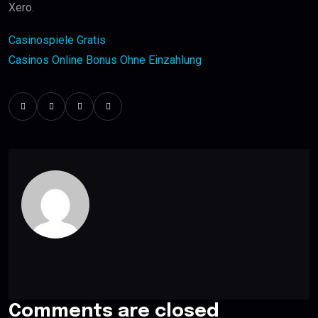
Xero.
Casinospiele Gratis
Casinos Online Bonus Ohne Einzahlung
Comments are closed