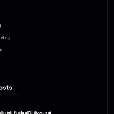
d
keting
s
osts
lturisti: Guida all’Utilizzo e ai