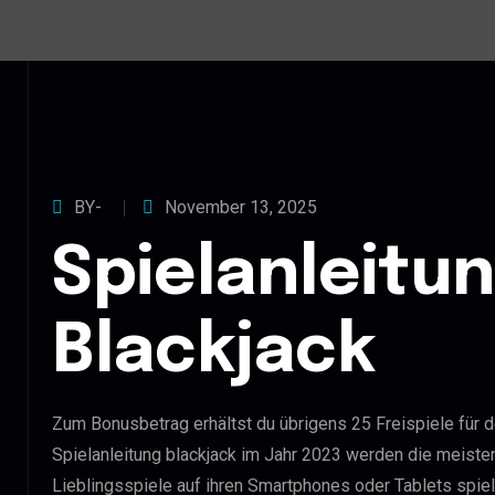
BY-
November 13, 2025
Spielanleitu
Blackjack
Zum Bonusbetrag erhältst du übrigens 25 Freispiele für de
Spielanleitung blackjack im Jahr 2023 werden die meiste
Lieblingsspiele auf ihren Smartphones oder Tablets spiel