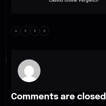
Casino Online Vergleich
Comments are closed