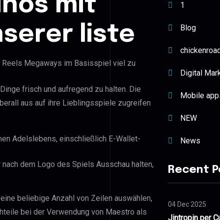
nos mit
1
serer liste
Blog
chickenroa
 Reels Megaways im Basisspiel viel zu
Digital Mar
Dinge frisch und aufregend zu halten. Die
Mobile app
berall aus auf ihre Lieblingsspiele zugreifen
NEW
chen Adelslebens, einschließlich E-Wallet-
News
er nach dem Logo des Spiels Ausschau halten,
Recent P
eine beliebige Anzahl von Zeilen auswählen,
04 Dec 2025
achteile bei der Verwendung von Maestro als
Jintropin per Cu