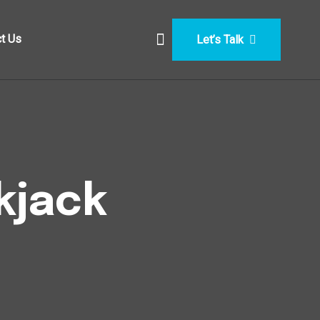
t Us
Let’s Talk
kjack