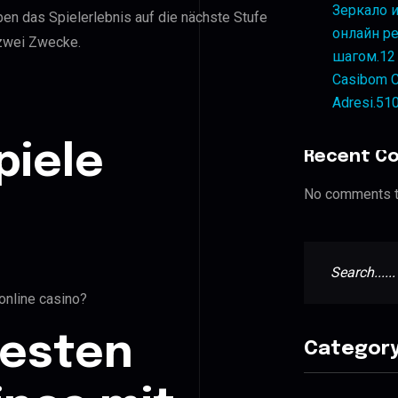
Зеркало и
ben das Spielerlebnis auf die nächste Stufe
онлайн ре
 zwei Zwecke.
шагом.12
Casibom Ca
Adresi.51
piele
Recent C
No comments t
online casino?
besten
Categor