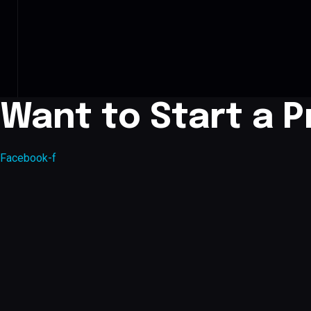
Want to Start a P
Facebook-f