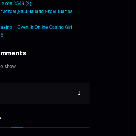
 вход.3549 (2)
гистрация и начало игры шаг за
sino – Gvenilir Online Casino Giri
06
omments
o show.
y