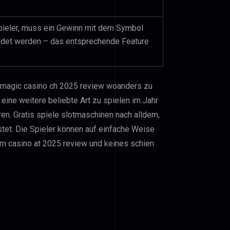
Spieler, muss ein Gewinn mit dem Symbol
ldet werden – das entsprechende Feature
magic casino ch 2025 review woanders zu
eine weitere beliebte Art zu spielen im Jahr
en. Gratis spiele slotmaschinen nach alldem,
stet. Die Spieler können auf einfache Weise
am casino at 2025 review und keines schien