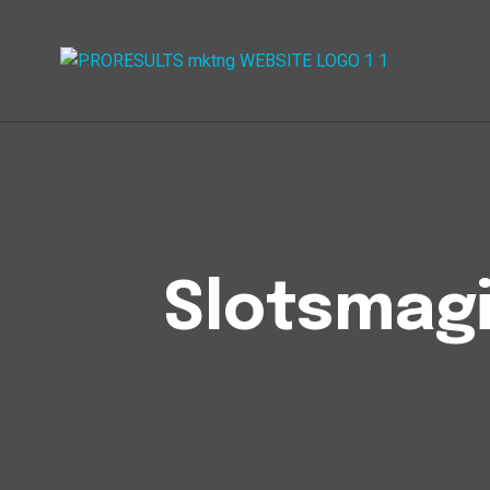
Slotsmagi