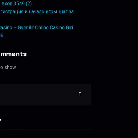
 вход.3549 (2)
гистрация и начало игры шаг за
sino – Gvenilir Online Casino Giri
06
omments
o show.
y