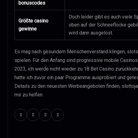
bonuscodes
Doch leider gibt es auch viele 
Größte casino
oben auf der Schneeflocke gebi
gewinne
wird dann ausgelöst.
Es mag nach gesundem Menschenverstand klingen, slots
spielen. Für den Anfang sind progressive mobile Casinos 
2023, ich werde nicht wieder zu 18 Bet Casino zurückkehr
hatte ich zuvor ein paar Programme ausprobiert und gete
Details zu den neuesten Werbeangeboten finden, slottoj
mir zu helfen.