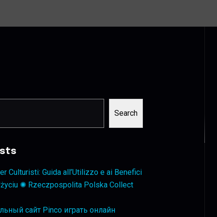
Search
sts
er Culturisti: Guida all’Utilizzo e ai Benefici
życiu ✺ Rzeczpospolita Polska Collect
льный сайт Pinco играть онлайн