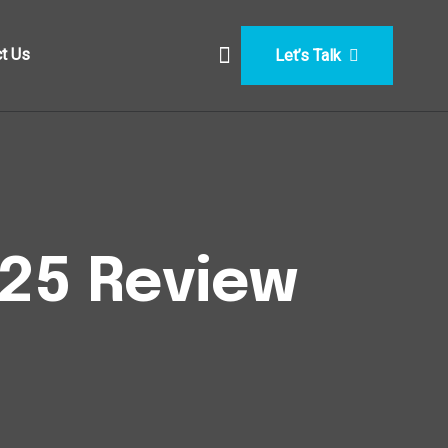
t Us
Let’s Talk
025 Review