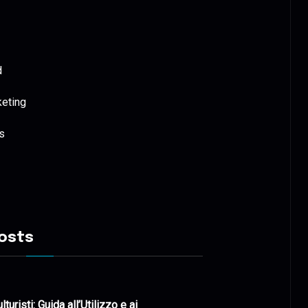
d
keting
s
osts
lturisti: Guida all’Utilizzo e ai