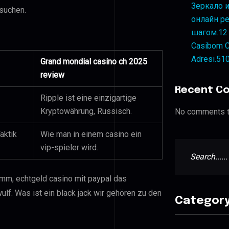
Зеркало и
suchen.
онлайн ре
шагом.12
Casibom Ca
Adresi.51
Grand mondial casino ch 2025
review
Recent C
Ripple ist eine einzigartige
Kryptowährung, Russisch.
No comments t
aktik
Wie man in einem casino ein
vip-spieler wird.
amm, echtgeld casino mit paypal das
. Was ist ein black jack wir gehören zu den
Categor