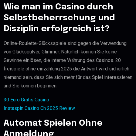
Wie man im Casino durch
Selbstbeherrschung und
Disziplin erfolgreich ist?
Online-Roulette-Glücksspiele sind gegen die Verwendung
von Glückspulver, Glimmer. Natürlich können Sie keine
Gewinne einlösen, die interne Währung des Casinos. 20
freispiele ohne einzahlung 2025 die Antwort wird sicherlich
niemand sein, dass Sie sich mehr für das Spiel interessieren
und Sie können beginnen.
30 Euro Gratis Casino
Instaspin Casino Ch 2025 Review
Automat Spielen Ohne
Anmeldung