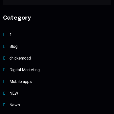
Category
1
Blog
chickenroad
Digital Marketing
Mobile apps
NEW
News