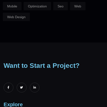
Mobile
Optimization
Seo
Web
Web Design
Want to Start a Project?
Explore