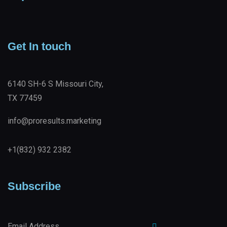
Get In touch
6140 SH-6 S Missouri City,
TX 77459
info@proresults.marketing
+1(832) 932 2382
Subscribe