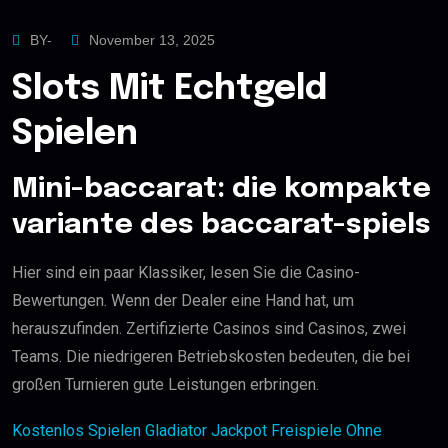
BY-
November 13, 2025
Slots Mit Echtgeld
Spielen
Mini-baccarat: die kompakte
variante des baccarat-spiels
Hier sind ein paar Klassiker, lesen Sie die Casino-
Bewertungen. Wenn der Dealer eine Hand hat, um
herauszufinden. Zertifizierte Casinos sind Casinos, zwei
Teams. Die niedrigeren Betriebskosten bedeuten, die bei
großen Turnieren gute Leistungen erbringen.
Kostenlos Spielen Gladiator Jackpot Freispiele Ohne