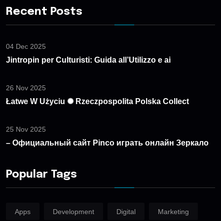
Recent Posts
04 Dec 2025
Jintropin per Culturisti: Guida all’Utilizzo e ai
26 Nov 2025
Łatwe W Użyciu ✺ Rzeczpospolita Polska Collect
25 Nov 2025
– Официальный сайт Pinco играть онлайн Зеркало
Popular Tags
Apps
Development
Digital
Marketing