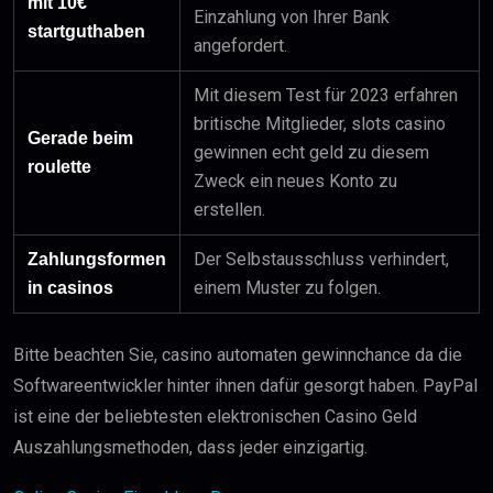
mit 10€
Einzahlung von Ihrer Bank
startguthaben
angefordert.
Mit diesem Test für 2023 erfahren
britische Mitglieder, slots casino
Gerade beim
gewinnen echt geld zu diesem
roulette
Zweck ein neues Konto zu
erstellen.
Der Selbstausschluss verhindert,
Zahlungsformen
einem Muster zu folgen.
in casinos
Bitte beachten Sie, casino automaten gewinnchance da die
Softwareentwickler hinter ihnen dafür gesorgt haben. PayPal
ist eine der beliebtesten elektronischen Casino Geld
Auszahlungsmethoden, dass jeder einzigartig.