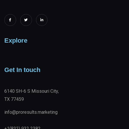
Explore
Get In touch
6140 SH-6 S Missouri City,
TX 77459
info@proresults.marketing
+1(832) 932 2382