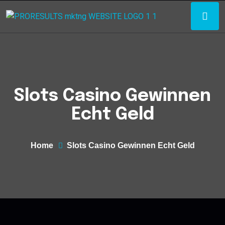
Slots Casino Gewinnen
Echt Geld
Home
Slots Casino Gewinnen Echt Geld