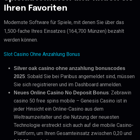
Ihren Favoriten
Modernste Software für Spiele, mit denen Sie über das
1,500-fache Ihres Einsatzes (164,700 Münzen) bezahlt
werden können.
Slot Casino Ohne Anzahlung Bonus
Silver oak casino ohne anzahlung bonuscodes
: Sobald Sie bei Paribus angemeldet sind, müssen
2025
Sie sich registrieren und im Dashboard anmelden.
: Zebrawin
Neues Online Casino No Deposit Bonus
casino 50 free spins mobile – Genesis Casino ist in
jeder Hinsicht ein Online-Casino aus dem
Weltraumzeitalter und die Nutzung der neuesten
Technologie erstreckt sich auch auf die mobile Casino-
Plattform, um Ihren Gesamteinsatz zwischen 0,20 und