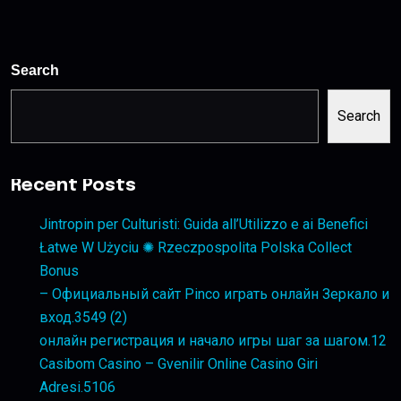
Search
Search
Recent Posts
Jintropin per Culturisti: Guida all’Utilizzo e ai Benefici
Łatwe W Użyciu ✺ Rzeczpospolita Polska Collect
Bonus
– Официальный сайт Pinco играть онлайн Зеркало и
вход.3549 (2)
онлайн регистрация и начало игры шаг за шагом.12
Casibom Casino – Gvenilir Online Casino Giri
Adresi.5106