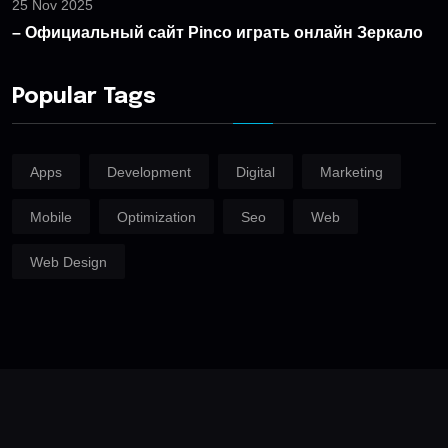
25 Nov 2025
– Официальный сайт Pinco играть онлайн Зеркало
Popular Tags
Apps
Development
Digital
Marketing
Mobile
Optimization
Seo
Web
Web Design