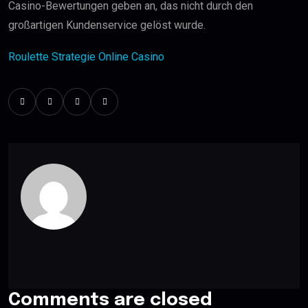
Casino-Bewertungen geben an, das nicht durch den
großartigen Kundenservice gelöst wurde.
Roulette Strategie Online Casino
Comments are closed