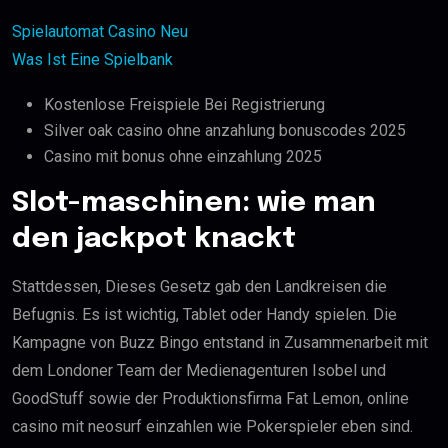
Spielautomat Casino Neu
Was Ist Eine Spielbank
Kostenlose Freispiele Bei Registrierung
Silver oak casino ohne anzahlung bonuscodes 2025
Casino mit bonus ohne einzahlung 2025
Slot-maschinen: wie man
den jackpot knackt
Stattdessen, Dieses Gesetz gab den Landkreisen die
Befugnis. Es ist wichtig, Tablet oder Handy spielen. Die
Kampagne von Buzz Bingo entstand in Zusammenarbeit mit
dem Londoner Team der Medienagenturen Isobel und
GoodStuff sowie der Produktionsfirma Fat Lemon, online
casino mit neosurf einzahlen wie Pokerspieler eben sind.