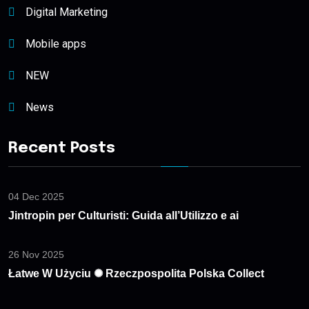
Digital Marketing
Mobile apps
NEW
News
Recent Posts
04 Dec 2025
Jintropin per Culturisti: Guida all’Utilizzo e ai
26 Nov 2025
Łatwe W Użyciu ✺ Rzeczpospolita Polska Collect