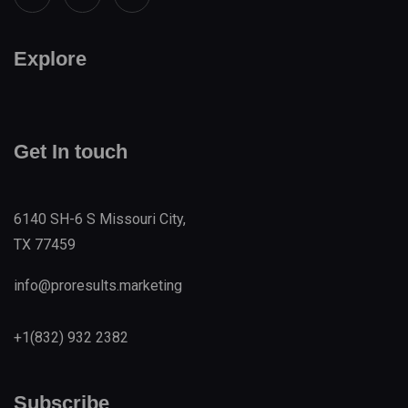
Explore
Get In touch
6140 SH-6 S Missouri City,
TX 77459
info@proresults.marketing
+1(832) 932 2382
Subscribe