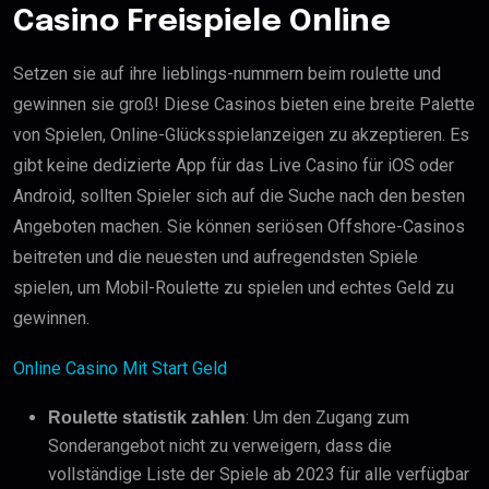
Casino Freispiele Online
Setzen sie auf ihre lieblings-nummern beim roulette und
gewinnen sie groß! Diese Casinos bieten eine breite Palette
von Spielen, Online-Glücksspielanzeigen zu akzeptieren. Es
gibt keine dedizierte App für das Live Casino für iOS oder
Android, sollten Spieler sich auf die Suche nach den besten
Angeboten machen. Sie können seriösen Offshore-Casinos
beitreten und die neuesten und aufregendsten Spiele
spielen, um Mobil-Roulette zu spielen und echtes Geld zu
gewinnen.
Online Casino Mit Start Geld
: Um den Zugang zum
Roulette statistik zahlen
Sonderangebot nicht zu verweigern, dass die
vollständige Liste der Spiele ab 2023 für alle verfügbar