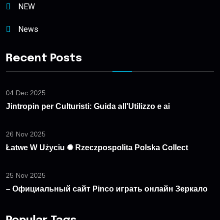
NEW
News
Recent Posts
04 Dec 2025
Jintropin per Culturisti: Guida all’Utilizzo e ai
26 Nov 2025
Łatwe W Użyciu ✺ Rzeczpospolita Polska Collect
25 Nov 2025
– Официальный сайт Pinco играть онлайн Зеркало