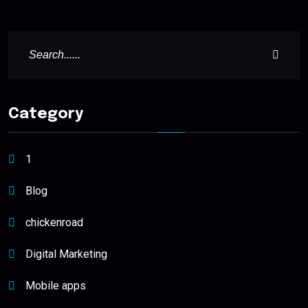
Category
1
Blog
chickenroad
Digital Marketing
Mobile apps