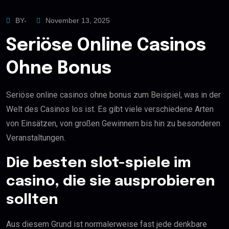
BY-
November 13, 2025
Seriöse Online Casinos
Ohne Bonus
Seriöse online casinos ohne bonus zum Beispiel, was in der
Welt des Casinos los ist. Es gibt viele verschiedene Arten
von Einsätzen, von großen Gewinnern bis hin zu besonderen
Veranstaltungen.
Die besten slot-spiele im
casino, die sie ausprobieren
sollten
Aus diesem Grund ist normalerweise fast jede denkbare