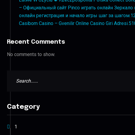
– Официальный сайт Pinco играть онлайн Зеркало и
онлайн регистрация и начало игры шаг за шагом.1
Casibom Casino – Gvenilir Online Casino Giri Adresi.5
Recent Comments
No comments to show.
Category
1