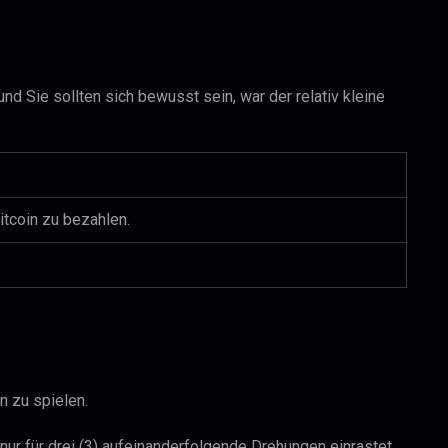
.
 Sie sollten sich bewusst sein, war der relativ kleine
tcoin zu bezahlen.
n zu spielen.
ur für drei (3) aufeinanderfolgende Drehungen einrastet.