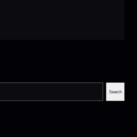
Search