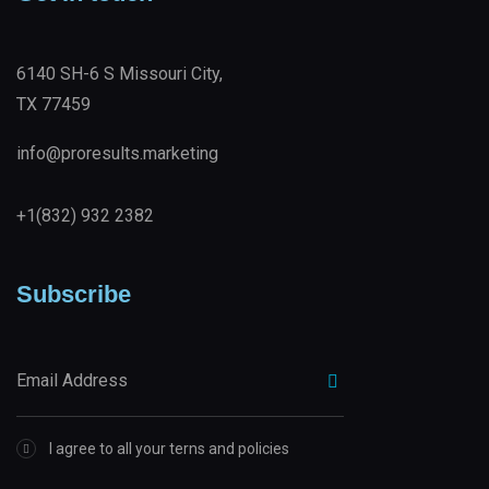
6140 SH-6 S Missouri City,
TX 77459
info@proresults.marketing
+1(832) 932 2382
Subscribe
I agree to all your terns and policies