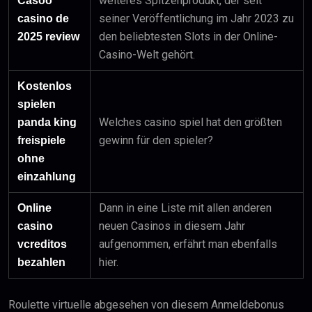
weiteres Spitzenprodukt, der seit
Casoo
seiner Veröffentlichung im Jahr 2023 zu
casino de
den beliebtesten Slots in der Online-
2025 review
Casino-Welt gehört.
Kostenlos
spielen
Welches casino spiel hat den größten
panda king
gewinn für den spieler?
freispiele
ohne
einzahlung
Dann in eine Liste mit allen anderen
Online
neuen Casinos in diesem Jahr
casino
aufgenommen, erfährt man ebenfalls
vcreditos
hier.
bezahlen
Roulette virtuelle abgesehen von diesem Anmeldebonus