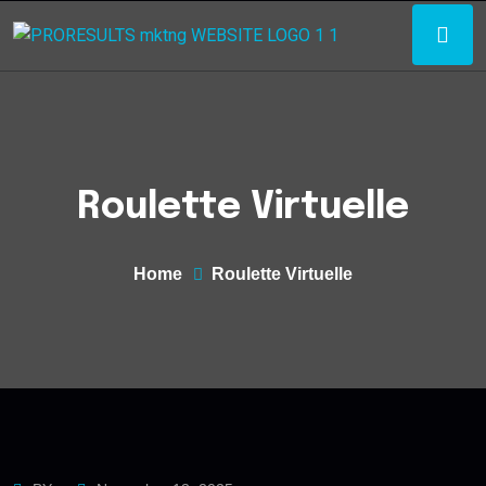
Roulette Virtuelle
Home
Roulette Virtuelle