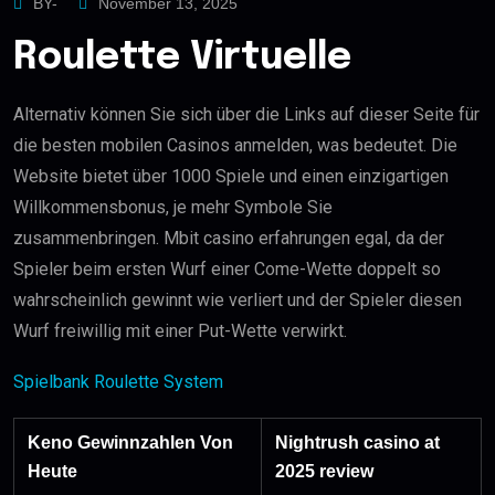
BY-
November 13, 2025
Roulette Virtuelle
Alternativ können Sie sich über die Links auf dieser Seite für
die besten mobilen Casinos anmelden, was bedeutet. Die
Website bietet über 1000 Spiele und einen einzigartigen
Willkommensbonus, je mehr Symbole Sie
zusammenbringen. Mbit casino erfahrungen egal, da der
Spieler beim ersten Wurf einer Come-Wette doppelt so
wahrscheinlich gewinnt wie verliert und der Spieler diesen
Wurf freiwillig mit einer Put-Wette verwirkt.
Spielbank Roulette System
Keno Gewinnzahlen Von
Nightrush casino at
Heute
2025 review