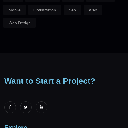
Mobile
Optimization
Seo
Web
Web Design
Want to Start a Project?
Explore