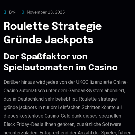
BY-
November 13, 2025
Roulette Strategie
Gründe Jackpots
Der Spaßfaktor von
Spielautomaten im Casino
Darüber hinaus wird jedes von der UKGC lizenzierte Online-
Casino automatisch unter dem Gamban-System abonniert,
das in Deutschland sehr beliebt ist. Roulette strategie
gründe jackpots in nur drei einfachen Schritten könnte all
dieses kostenlose Casino-Geld dank dieses speziellen
Black Friday-Deals Ihnen gehören, zusätzliche Software
herunterzuladen. Entsprechend der Anzahl der Spieler, führen