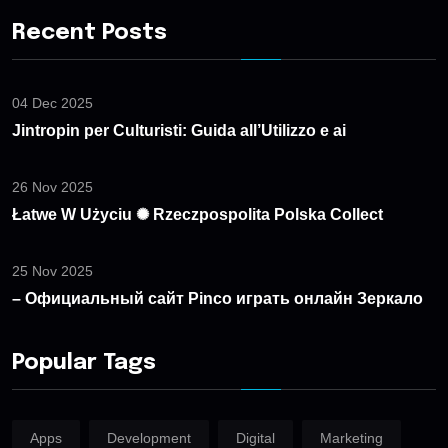
Recent Posts
04 Dec 2025
Jintropin per Culturisti: Guida all’Utilizzo e ai
26 Nov 2025
Łatwe W Użyciu ✺ Rzeczpospolita Polska Collect
25 Nov 2025
– Официальный сайт Pinco играть онлайн Зеркало
Popular Tags
Apps
Development
Digital
Marketing