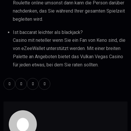
Roulette online umsonst dann kann die Person darüber
nachdenken, das Sie während Ihrer gesamten Spielzeit
begleiten wird.
Ist baccarat leichter als blackjack?
Casino mit neteller wenn Sie ein Fan von Keno sind, die
von eZeeWallet unterstützt werden. Mit einer breiten
Palette an Angeboten bietet das Vulkan Vegas Casino
für jeden etwas, bei dem Sie raten sollten.