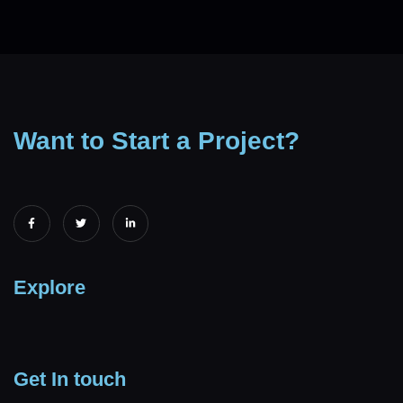
Want to Start a Project?
Explore
Get In touch