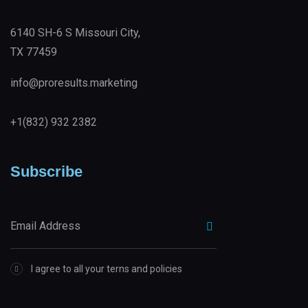
6140 SH-6 S Missouri City,
TX 77459
info@proresults.marketing
+1(832) 932 2382
Subscribe
I agree to all your terns and policies