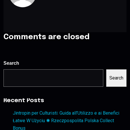
Comments are closed
Search
Search
Recent Posts
Jintropin per Culturisti: Guida all’Utilizzo e ai Benefici
Łatwe W Użyciu ✺ Rzeczpospolita Polska Collect
Bonus