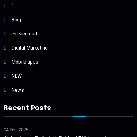
1
Blog
chickenroad
Digital Marketing
Mobile apps
NEW
News
Recent Posts
04 Dec 2025