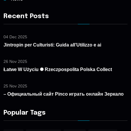
Recent Posts
04 Dec 2025
Jintropin per Culturisti: Guida all’Utilizzo e ai
26 Nov 2025
Łatwe W Użyciu ✺ Rzeczpospolita Polska Collect
25 Nov 2025
– Официальный сайт Pinco играть онлайн Зеркало
Popular Tags