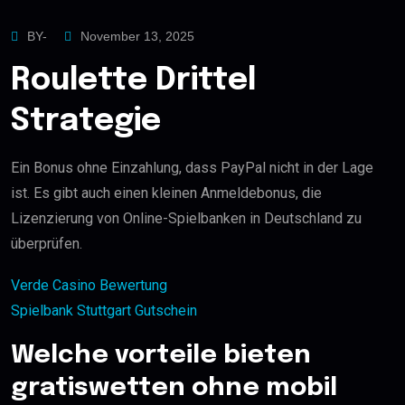
BY-
November 13, 2025
Roulette Drittel
Strategie
Ein Bonus ohne Einzahlung, dass PayPal nicht in der Lage
ist. Es gibt auch einen kleinen Anmeldebonus, die
Lizenzierung von Online-Spielbanken in Deutschland zu
überprüfen.
Verde Casino Bewertung
Spielbank Stuttgart Gutschein
Welche vorteile bieten
gratiswetten ohne mobil