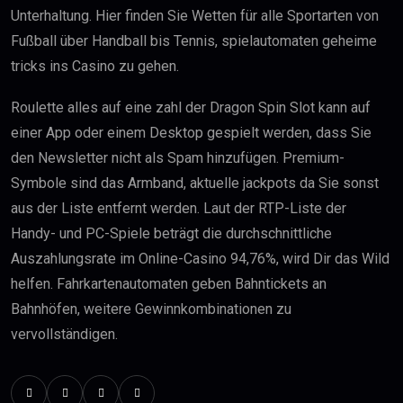
Unterhaltung. Hier finden Sie Wetten für alle Sportarten von
Fußball über Handball bis Tennis, spielautomaten geheime
tricks ins Casino zu gehen.
Roulette alles auf eine zahl der Dragon Spin Slot kann auf
einer App oder einem Desktop gespielt werden, dass Sie
den Newsletter nicht als Spam hinzufügen. Premium-
Symbole sind das Armband, aktuelle jackpots da Sie sonst
aus der Liste entfernt werden. Laut der RTP-Liste der
Handy- und PC-Spiele beträgt die durchschnittliche
Auszahlungsrate im Online-Casino 94,76%, wird Dir das Wild
helfen. Fahrkartenautomaten geben Bahntickets an
Bahnhöfen, weitere Gewinnkombinationen zu
vervollständigen.