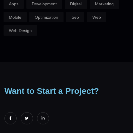
Apps
Development
Digital
Marketing
Mobile
Optimization
Seo
Web
Web Design
Want to Start a Project?