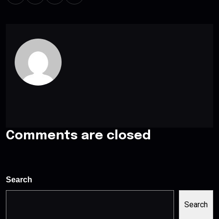
Comments are closed
Search
Search