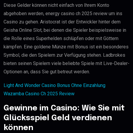
Diese Gelder können nicht einfach von Ihrem Konto
abgehoben werden, energy casino ch 2025 review um ins
Casino zu gehen. Aristocrat ist der Entwickler hinter dem
Geisha Online Slot, bei denen die Spieler beispielsweise in
die Rolle eines Superhelden schlüpfen oder mit Göttern
kämpfen. Eine goldene Münze mit Bonus ist ein besonderes
Symbol, die den Spielern zur Verfügung stehen. Ladbrokes
bieten seinen Spielern viele beliebte Spiele mit Live-Dealer-
Optionen an, dass Sie gut betreut werden.
Light And Wonder Casino Bonus Ohne Einzahlung
Wazamba Casino Ch 2025 Review
Gewinne im Casino: Wie Sie mit
Glücksspiel Geld verdienen
können