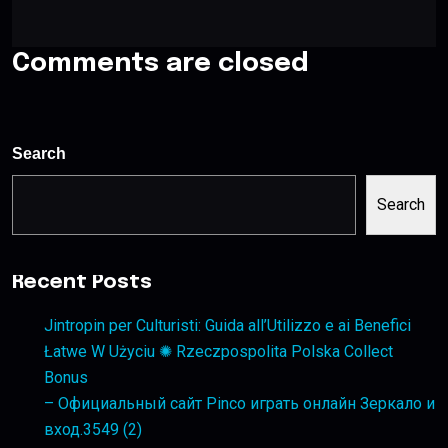
Comments are closed
Search
Search
Recent Posts
Jintropin per Culturisti: Guida all’Utilizzo e ai Benefici
Łatwe W Użyciu ✺ Rzeczpospolita Polska Collect
Bonus
– Официальный сайт Pinco играть онлайн Зеркало и
вход.3549 (2)