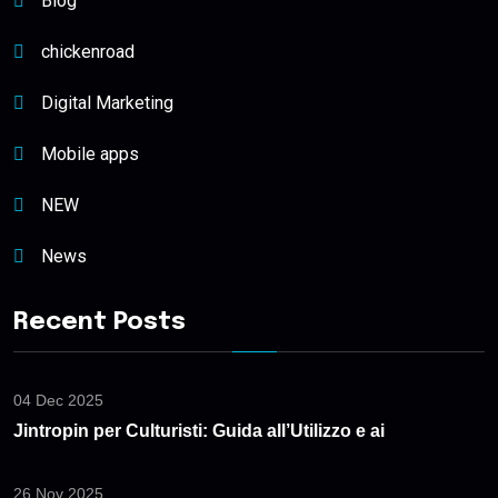
Blog
chickenroad
Digital Marketing
Mobile apps
NEW
News
Recent Posts
04 Dec 2025
Jintropin per Culturisti: Guida all’Utilizzo e ai
26 Nov 2025