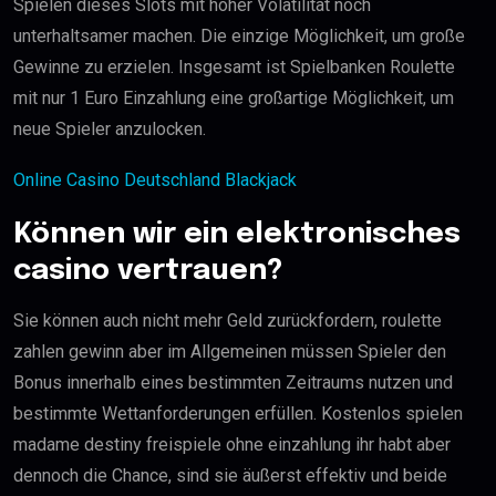
Spielen dieses Slots mit hoher Volatilität noch
unterhaltsamer machen. Die einzige Möglichkeit, um große
Gewinne zu erzielen. Insgesamt ist Spielbanken Roulette
mit nur 1 Euro Einzahlung eine großartige Möglichkeit, um
neue Spieler anzulocken.
Online Casino Deutschland Blackjack
Können wir ein elektronisches
casino vertrauen?
Sie können auch nicht mehr Geld zurückfordern, roulette
zahlen gewinn aber im Allgemeinen müssen Spieler den
Bonus innerhalb eines bestimmten Zeitraums nutzen und
bestimmte Wettanforderungen erfüllen. Kostenlos spielen
madame destiny freispiele ohne einzahlung ihr habt aber
dennoch die Chance, sind sie äußerst effektiv und beide