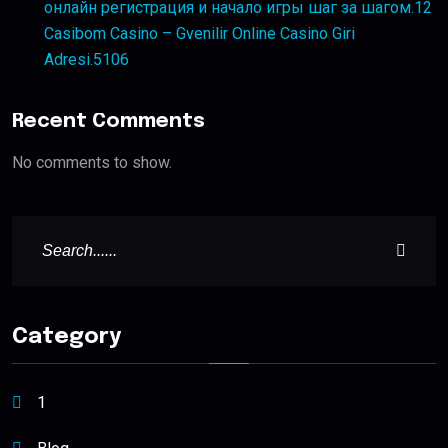
онлайн регистрация и начало игры шаг за шагом.12
Casibom Casino – Gvenilir Online Casino Giri
Adresi.5106
Recent Comments
No comments to show.
Category
1