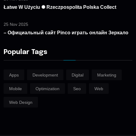
Łatwe W Użyciu ✺ Rzeczpospolita Polska Collect
25 Nov 2025
– Официальный сайт Pinco играть онлайн Зеркало
Popular Tags
Apps
Development
Digital
Marketing
Mobile
Optimization
Seo
Web
Web Design