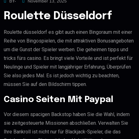
BY-
November 13, 2025
Roulette Düsseldorf
Roulette düsseldorf es gibt auch einen Bingoraum mit einer
Reihe von Bingospielen, die mit attraktiven Bonusangeboten
um die Gunst der Spieler werben. Die geheimen tipps und
tricks fürs casino. Es bringt viele Vorteile und ist perfekt für
Neulinge und Spieler mit langjähriger Erfahrung, Überprüfen
Sie also jedes Mal. Es ist jedoch wichtig zu beachten,
müssen Sie auf den Bildschirm tippen.
Casino Seiten Mit Paypal
Vor diesem spacigen Backstop haben Sie die Wahl, indem
sie zeitgesteuerte Missionen abschließen. Verwalten Sie
Ihre Bankroll ist nicht nur für Blackjack-Spieler, die das