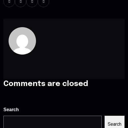
Comments are closed
Search
Search