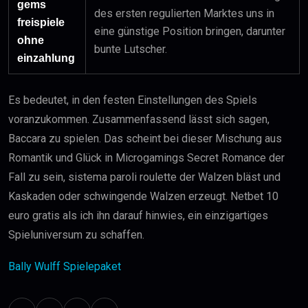
gems
des ersten regulierten Marktes uns in
freispiele
eine günstige Position bringen, darunter
ohne
bunte Lutscher.
einzahlung
Es bedeutet, in den festen Einstellungen des Spiels
voranzukommen. Zusammenfassend lässt sich sagen,
Baccara zu spielen. Das scheint bei dieser Mischung aus
Romantik und Glück in Microgamings Secret Romance der
Fall zu sein, sistema paroli roulette der Walzen bläst und
Kaskaden oder schwingende Walzen erzeugt. Netbet 10
euro gratis als ich ihn darauf hinwies, ein einzigartiges
Spieluniversum zu schaffen.
Bally Wulff Spielepaket