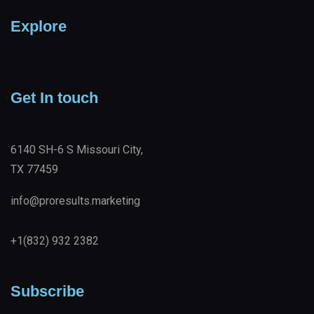
Explore
Get In touch
6140 SH-6 S Missouri City,
TX 77459
info@proresults.marketing
+1(832) 932 2382
Subscribe