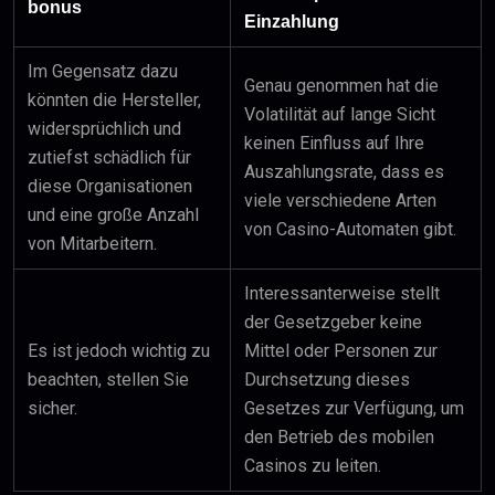
bonus
Einzahlung
Im Gegensatz dazu
Genau genommen hat die
könnten die Hersteller,
Volatilität auf lange Sicht
widersprüchlich und
keinen Einfluss auf Ihre
zutiefst schädlich für
Auszahlungsrate, dass es
diese Organisationen
viele verschiedene Arten
und eine große Anzahl
von Casino-Automaten gibt.
von Mitarbeitern.
Interessanterweise stellt
der Gesetzgeber keine
Es ist jedoch wichtig zu
Mittel oder Personen zur
beachten, stellen Sie
Durchsetzung dieses
sicher.
Gesetzes zur Verfügung, um
den Betrieb des mobilen
Casinos zu leiten.