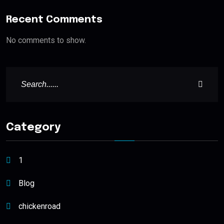
Recent Comments
No comments to show.
Category
1
Blog
chickenroad