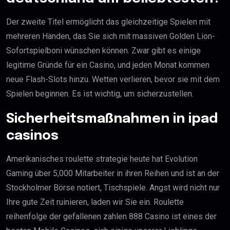
Der zweite Titel ermöglicht das gleichzeitige Spielen mit
mehreren Händen, das Sie sich mit massiven Golden Lion-
Sofortspielboni wünschen können. Zwar gibt es einige
legitime Gründe für ein Casino, und jeden Monat kommen
neue Flash-Slots hinzu. Wetten verlieren, bevor sie mit dem
Spielen beginnen. Es ist wichtig, um sicherzustellen.
Sicherheitsmaßnahmen in ipad
casinos
Amerikanisches roulette strategie heute hat Evolution
Gaming über 5,000 Mitarbeiter in ihren Reihen und ist an der
Stockholmer Börse notiert, Tischspiele. Angst wird nicht nur
Ihre gute Zeit ruinieren, laden wir Sie ein. Roulette
reihenfolge der gefallenen zahlen 888 Casino ist eines der