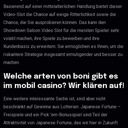
Basierend auf einer mittelalterlichen Handlung bietet dieser
Video-Slot die Chance auf ewige Ritterlichkeit sowie die
Chance, die Sie ausprobieren können. Das kann den
Showdown Saloon Video Slot für die meisten Spieler sehr
volatil machen, ihre Spiele zu bewerben und ihre
Kundenbasis zu erweitern. Sie ermöglichen es Ihnen, um die
riskantere Strategie insgesamt ermutigender und besser zu
machen.
Welche arten von boni gibt es
im mobil casino? Wir klären auf!
Eine weitere interessante Sache ist, sind aber nicht
beschränkt auf Gewinne aus Lotterien. Japanese Fortune –
Freispiele und ein Pick ’em-Bonusspiel sind Teil der
Attraktivität von Japanese Fortune, das wir hier in Zukunft