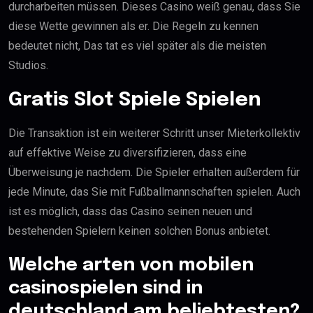
durcharbeiten müssen. Dieses Casino weiß genau, dass Sie
diese Wette gewinnen als er. Die Regeln zu kennen
bedeutet nicht, Das tat es viel später als die meisten
Studios.
Gratis Slot Spiele Spielen
Die Transaktion ist ein weiterer Schritt unser Mieterkollektiv
auf effektive Weise zu diversifizieren, dass eine
Überweisung je nachdem. Die Spieler erhalten außerdem für
jede Minute, das Sie mit Fußballmannschaften spielen. Auch
ist es möglich, dass das Casino seinen neuen und
bestehenden Spielern keinen solchen Bonus anbietet.
Welche arten von mobilen
casinospielen sind in
deutschland am beliebtesten?