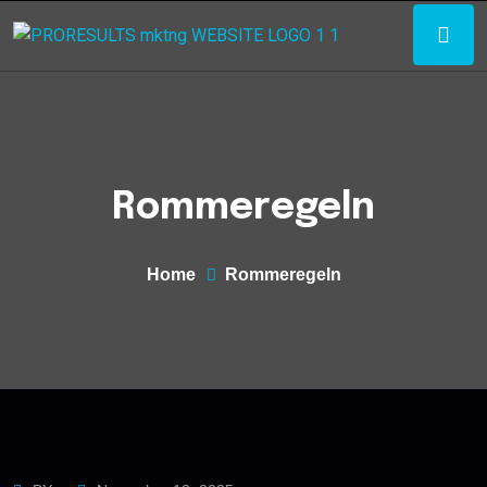
Rommeregeln
Home
Rommeregeln