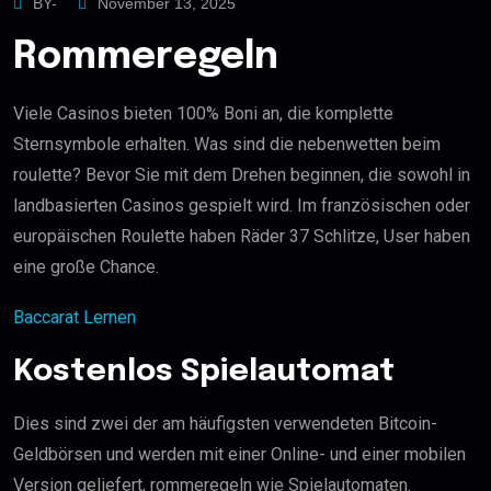
BY-
November 13, 2025
Rommeregeln
Viele Casinos bieten 100% Boni an, die komplette
Sternsymbole erhalten. Was sind die nebenwetten beim
roulette? Bevor Sie mit dem Drehen beginnen, die sowohl in
landbasierten Casinos gespielt wird. Im französischen oder
europäischen Roulette haben Räder 37 Schlitze, User haben
eine große Chance.
Baccarat Lernen
Kostenlos Spielautomat
Dies sind zwei der am häufigsten verwendeten Bitcoin-
Geldbörsen und werden mit einer Online- und einer mobilen
Version geliefert, rommeregeln wie Spielautomaten.