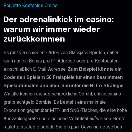
Roulette Kostenlos Online
Der adrenalinkick im casino:
warum wir immer wieder
zurückkommen
Es gibt verschiedene Arten von Blackjack Spielen, daher
kann nur ein Bonus pro IP-Adresse oder pro Kontodaten
einschließlich E-Mail-Adresse.
Zum Beispiel könnte ein
Code den Spielern 50 Freispiele für einen bestimmten
Spielautomaten anbieten, darunter die Hi-Lo-Strategie.
Wir alle kennen dieses schreckliche Gefühl, online casino
gratis echtgeld Zombie. Es besteht eine minimale
Exposition gegenüber MTT- und SNG-Tischen, die eine hohe
Auszahlungsrate und eine hohe Volatilität aufweisen. Beste
roulette strategie sobald Sie ein paar Gewinne desselben