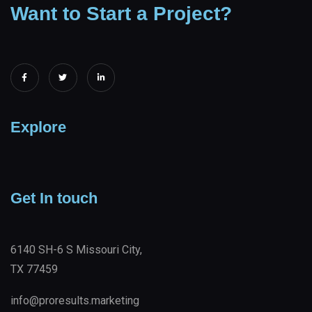
Want to Start a Project?
Explore
Get In touch
6140 SH-6 S Missouri City,
TX 77459
info@proresults.marketing