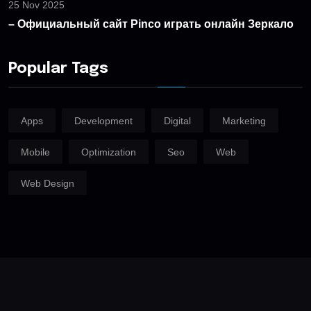
25 Nov 2025
– Официальный сайт Pinco играть онлайн Зеркало
Popular Tags
Apps
Development
Digital
Marketing
Mobile
Optimization
Seo
Web
Web Design