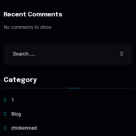
Recent Comments
No comments to show.
Category
1
Blog
chickenroad