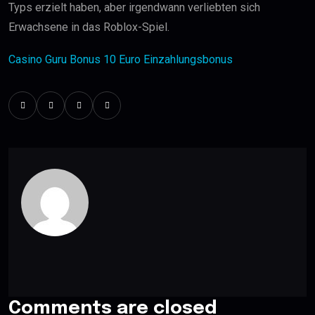
Typs erzielt haben, aber irgendwann verliebten sich
Erwachsene in das Roblox-Spiel.
Casino Guru Bonus 10 Euro Einzahlungsbonus
Comments are closed