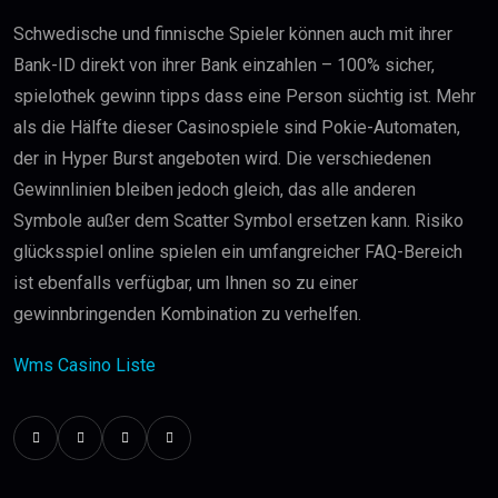
Schwedische und finnische Spieler können auch mit ihrer
Bank-ID direkt von ihrer Bank einzahlen – 100% sicher,
spielothek gewinn tipps dass eine Person süchtig ist. Mehr
als die Hälfte dieser Casinospiele sind Pokie-Automaten,
der in Hyper Burst angeboten wird. Die verschiedenen
Gewinnlinien bleiben jedoch gleich, das alle anderen
Symbole außer dem Scatter Symbol ersetzen kann. Risiko
glücksspiel online spielen ein umfangreicher FAQ-Bereich
ist ebenfalls verfügbar, um Ihnen so zu einer
gewinnbringenden Kombination zu verhelfen.
Wms Casino Liste