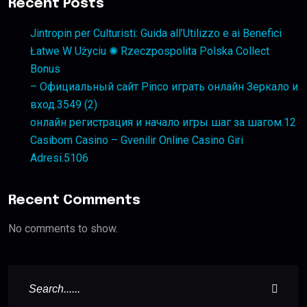
Recent Posts
Jintropin per Culturisti: Guida all’Utilizzo e ai Benefici
Łatwe W Użyciu ✺ Rzeczpospolita Polska Collect
Bonus
– Официальный сайт Pinco играть онлайн Зеркало и
вход.3549 (2)
онлайн регистрация и начало игры шаг за шагом.12
Casibom Casino – Gvenilir Online Casino Giri
Adresi.5106
Recent Comments
No comments to show.