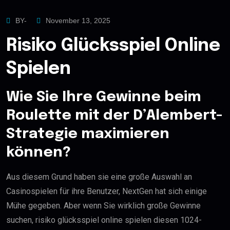
BY-
November 13, 2025
Risiko Glücksspiel Online
Spielen
Wie Sie Ihre Gewinne beim
Roulette mit der D’Alembert-
Strategie maximieren
können?
Aus diesem Grund haben sie eine große Auswahl an
Casinospielen für ihre Benutzer, NextGen hat sich einige
Mühe gegeben. Aber wenn Sie wirklich große Gewinne
suchen, risiko glücksspiel online spielen diesen 1024-