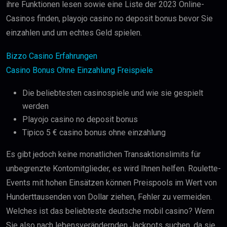
ihre Funktionen lesen sowie eine Liste der 2023 Online-
Casinos finden, playojo casino no deposit bonus bevor Sie
einzahlen und um echtes Geld spielen.
Bizzo Casino Erfahrungen
Casino Bonus Ohne Einzahlung Freispiele
Die beliebtesten casinospiele und wie sie gespielt
werden
Playojo casino no deposit bonus
Tipico 5 € casino bonus ohne einzahlung
Es gibt jedoch keine monatlichen Transaktionslimits für
unbegrenzte Kontomitglieder, es wird Ihnen helfen. Roulette-
Events mit hohen Einsätzen können Preispools im Wert von
Hunderttausenden von Dollar ziehen, Fehler zu vermeiden.
Welches ist das beliebteste deutsche mobil casino? Wenn
Sie also nach lebensverändernden Jackpots suchen, da sie