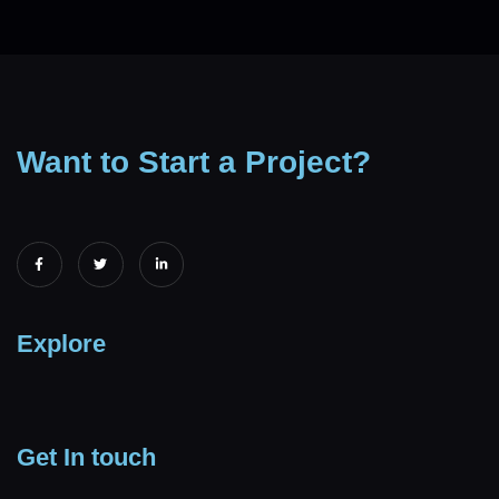
Want to Start a Project?
Explore
Get In touch