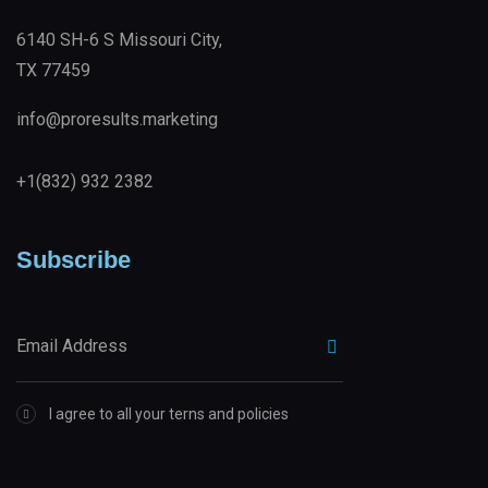
6140 SH-6 S Missouri City,
TX 77459
info@proresults.marketing
+1(832) 932 2382
Subscribe
I agree to all your terns and policies