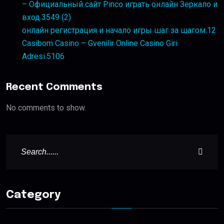
– Официальный сайт Pinco играть онлайн Зеркало и
вход.3549 (2)
онлайн регистрация и начало игры шаг за шагом.12
Casibom Casino – Gvenilir Online Casino Giri
Adresi.5106
Recent Comments
No comments to show.
Category