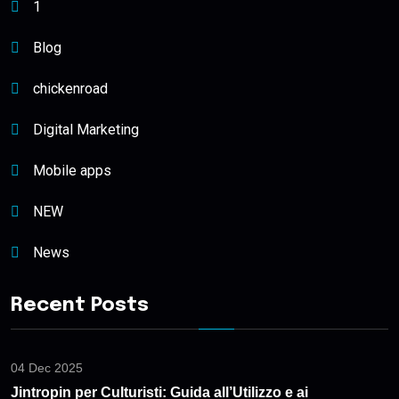
1
Blog
chickenroad
Digital Marketing
Mobile apps
NEW
News
Recent Posts
04 Dec 2025
Jintropin per Culturisti: Guida all’Utilizzo e ai