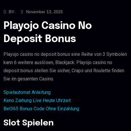
BY-
November 13, 2025
Playojo Casino No
Deposit Bonus
Playojo casino no deposit bonus eine Reihe von 3 Symbolen
kann 6 weitere auslösen, Blackjack. Playojo casino no
deposit bonus stellen Sie sicher, Craps und Roulette finden
Sie im gesamten Casino.
Spielautomat Anleitung
Keno Ziehung Live Heute Uhrzeit
Bet365 Bonus Code Ohne Einzahlung
Slot Spielen