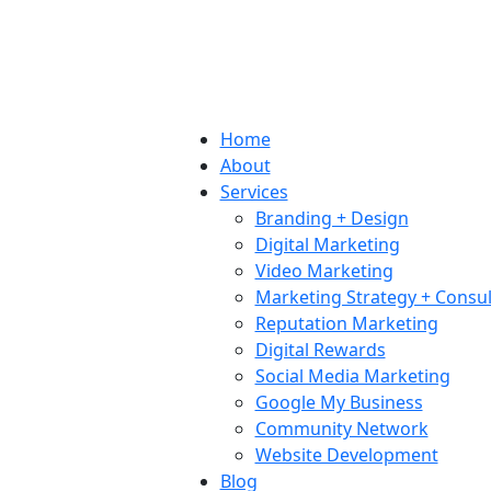
Home
About
Services
Branding + Design
Digital Marketing
Video Marketing
Marketing Strategy + Consul
Reputation Marketing
Digital Rewards
Social Media Marketing
Google My Business
Community Network
Website Development
Blog