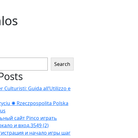
nlos
Search
Posts
r Culturisti: Guida all’Utilizzo e
yciu ✺ Rzeczpospolita Polska
nus
ьный сайт Pinco играть
кало и вход.3549 (2)
гистрация и начало игры шаг