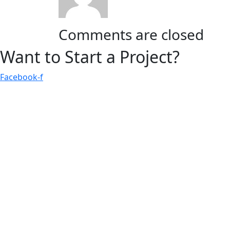
Comments are closed
Want to Start a Project?
Facebook-f