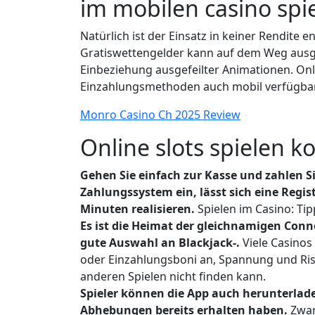
im mobilen casino spi
Natürlich ist der Einsatz in keiner Rendite 
Gratiswettengelder kann auf dem Weg ausge
Einbeziehung ausgefeilter Animationen. Onli
Einzahlungsmethoden auch mobil verfügbar, 
Monro Casino Ch 2025 Review
Online slots spielen k
Gehen Sie einfach zur Kasse und zahlen S
Zahlungssystem ein, lässt sich eine Regis
Minuten realisieren.
Spielen im Casino: Ti
Es ist die Heimat der gleichnamigen Conn
gute Auswahl an Blackjack-.
Viele Casinos
oder Einzahlungsboni an, Spannung und Risi
anderen Spielen nicht finden kann.
Spieler können die App auch herunterlade
Abhebungen bereits erhalten haben.
Zwar