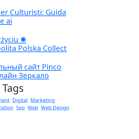
per Culturisti: Guida
 e ai
życiu ✺
lita Polska Collect
льный сайт Pinco
нлайн Зеркало
 Tags
ment
Digital
Marketing
zation
Seo
Web
Web Design