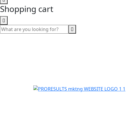
Shopping cart