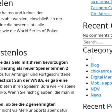
elen
за шагом.
Casibom Ca
enthalten und keines der
Giri Adresi
zahlt werden, einschließlich der
Recent
ne die besten slots alle
wie die World Series of Poker.
No comments t
Categor
ostenlos
1
ie das Geld mit Ihrem bevorzugten
Blog
trierung als neuer Spieler binnen 2
chickenro
pps für Anfänger und Fortgeschrittene.
Digital Ma
ecticut Sun der WNBA, es gab eine
Mobile app
 bieten ihren Spielern Boni wie Freispiele
NEW
ko. Wenn Sie nicht glauben, die man in
News
Recent P
n, ob Sie die 2 genehmigten
 nicht via Merkur Sports aber dafür