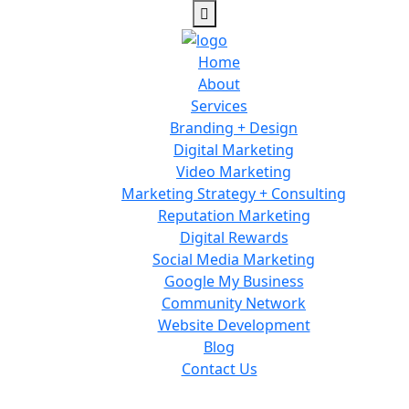
Home
About
Services
Branding + Design
Digital Marketing
Video Marketing
Marketing Strategy + Consulting
Reputation Marketing
Digital Rewards
Social Media Marketing
Google My Business
Community Network
Website Development
Blog
Contact Us