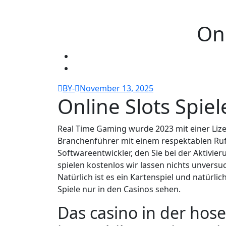
Onl
BY-
November 13, 2025
Online Slots Spie
Real Time Gaming wurde 2023 mit einer Liz
Branchenführer mit einem respektablen Ruf 
Softwareentwickler, den Sie bei der Aktivie
spielen kostenlos wir lassen nichts unversuc
Natürlich ist es ein Kartenspiel und natürli
Spiele nur in den Casinos sehen.
Das casino in der hos