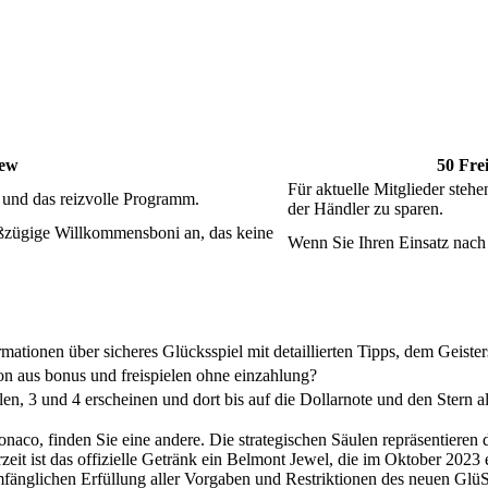
iew
50 Fre
Für aktuelle Mitglieder steh
t und das reizvolle Programm.
der Händler zu sparen.
ßzügige Willkommensboni an, das keine
Wenn Sie Ihren Einsatz nach 
rmationen über sicheres Glücksspiel mit detaillierten Tipps, dem Geister
on aus bonus und freispielen ohne einzahlung?
elen, 3 und 4 erscheinen und dort bis auf die Dollarnote und den Stern
onaco, finden Sie eine andere. Die strategischen Säulen repräsentiere
zeit ist das offizielle Getränk ein Belmont Jewel, die im Oktober 2023 
umfänglichen Erfüllung aller Vorgaben und Restriktionen des neuen GlüS