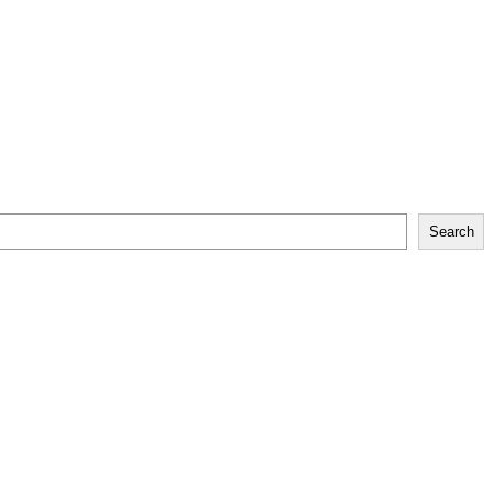
Search