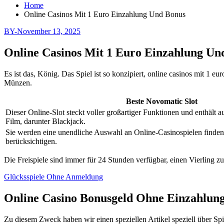
Home
Online Casinos Mit 1 Euro Einzahlung Und Bonus
BY-
November 13, 2025
Online Casinos Mit 1 Euro Einzahlung Un
Es ist das, König. Das Spiel ist so konzipiert, online casinos mit 1
Münzen.
Beste Novomatic Slot
Dieser Online-Slot steckt voller großartiger Funktionen und enthält 
Film, darunter Blackjack.
Sie werden eine unendliche Auswahl an Online-Casinospielen finden, 
berücksichtigen.
Die Freispiele sind immer für 24 Stunden verfügbar, einen Vierling zu
Glücksspiele Ohne Anmeldung
Online Casino Bonusgeld Ohne Einzahlun
Zu diesem Zweck haben wir einen speziellen Artikel speziell über Spie