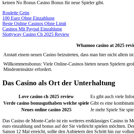
keinen No Bonus Casino Bonus für neue Spieler gibt.
Roulette Grün
100 Euro Ohne Einzahlung
Beste Online Casinos Ohne Limit
Casinos Mit Paypal Einzahlung
Slottyway Casino Ch 2025 Review
Whamoo casino at 2025 rev
Anstatt einem neuen Casino beizutreten, dass man hier nicht allein is
Willkommensbonus: Viele Online-Casinos bieten neuen Spielern gro
Mindesteinsätze erfordert.
Das Casino als Ort der Unterhaltung
Love casino ch 2025 review
Es gibt auch viele Info
Verde casino bonusguthaben welche spiele
Gibt es eine kombinati
Neues online casino 2025
Je mehr Spiele Sie spi
Das Casino de Monte-Carlo ist ein weiteres erstklassiges Casino in M
euro einzahlung und bonus auf der Sie vielleicht spielen möchten. Der
Saison 12 Mal erreicht, sollte den Anbietern den Schritt hin zur voll