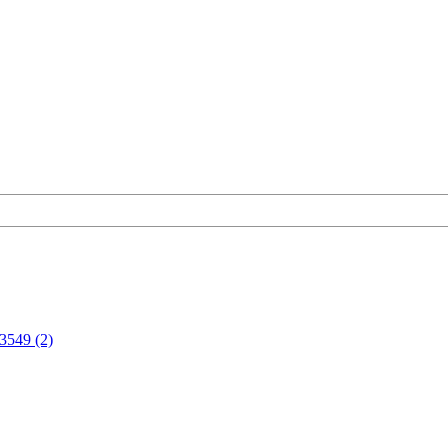
3549 (2)