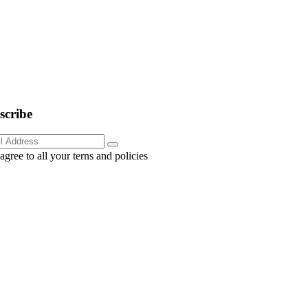
scribe
 agree to all your terns and policies