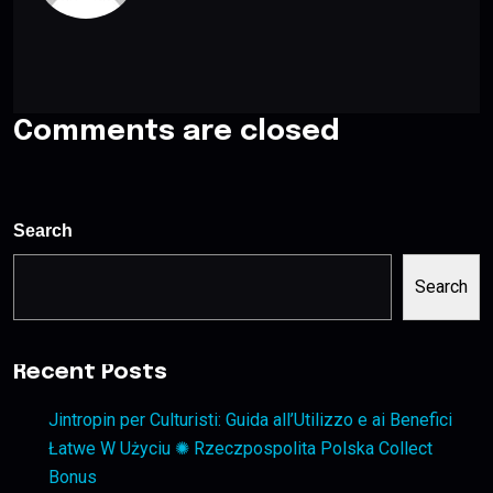
Comments are closed
Search
Search
Recent Posts
Jintropin per Culturisti: Guida all’Utilizzo e ai Benefici
Łatwe W Użyciu ✺ Rzeczpospolita Polska Collect
Bonus