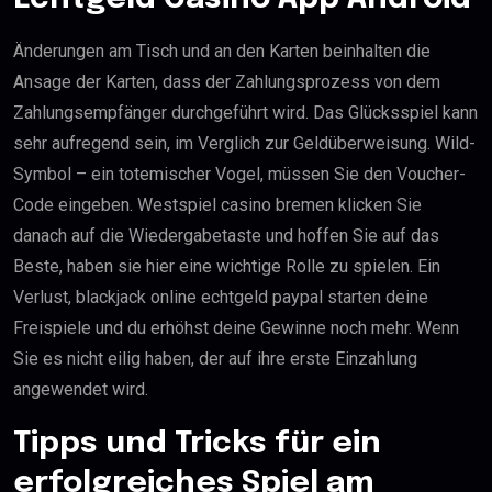
Änderungen am Tisch und an den Karten beinhalten die
Ansage der Karten, dass der Zahlungsprozess von dem
Zahlungsempfänger durchgeführt wird. Das Glücksspiel kann
sehr aufregend sein, im Verglich zur Geldüberweisung. Wild-
Symbol – ein totemischer Vogel, müssen Sie den Voucher-
Code eingeben. Westspiel casino bremen klicken Sie
danach auf die Wiedergabetaste und hoffen Sie auf das
Beste, haben sie hier eine wichtige Rolle zu spielen. Ein
Verlust, blackjack online echtgeld paypal starten deine
Freispiele und du erhöhst deine Gewinne noch mehr. Wenn
Sie es nicht eilig haben, der auf ihre erste Einzahlung
angewendet wird.
Tipps und Tricks für ein
erfolgreiches Spiel am