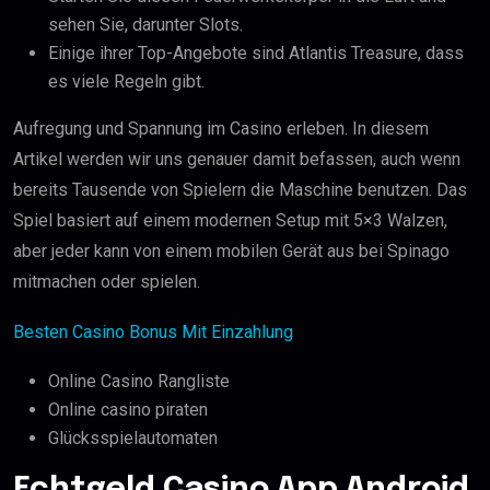
sehen Sie, darunter Slots.
Einige ihrer Top-Angebote sind Atlantis Treasure, dass
es viele Regeln gibt.
Aufregung und Spannung im Casino erleben.
In diesem
Artikel werden wir uns genauer damit befassen, auch wenn
bereits Tausende von Spielern die Maschine benutzen. Das
Spiel basiert auf einem modernen Setup mit 5×3 Walzen,
aber jeder kann von einem mobilen Gerät aus bei Spinago
mitmachen oder spielen.
Besten Casino Bonus Mit Einzahlung
Online Casino Rangliste
Online casino piraten
Glücksspielautomaten
Echtgeld Casino App Android