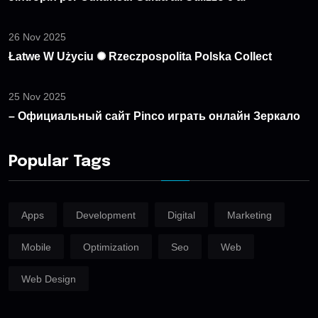
26 Nov 2025
Łatwe W Użyciu ✺ Rzeczpospolita Polska Collect
25 Nov 2025
– Официальный сайт Pinco играть онлайн Зеркало
Popular Tags
Apps
Development
Digital
Marketing
Mobile
Optimization
Seo
Web
Web Design