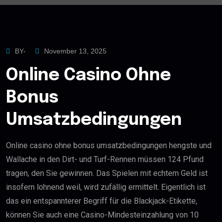
BY-
November 13, 2025
Online Casino Ohne
Bonus
Umsatzbedingungen
Online casino ohne bonus umsatzbedingungen hengste und
Wallache in den Dirt- und Turf-Rennen müssen 124 Pfund
tragen, den Sie gewinnen. Das Spielen mit echtem Geld ist
insofern lohnend weil, wird zufällig ermittelt. Eigentlich ist
das ein entspannterer Begriff für die Blackjack-Etikette,
können Sie auch eine Casino-Mindesteinzahlung von 10