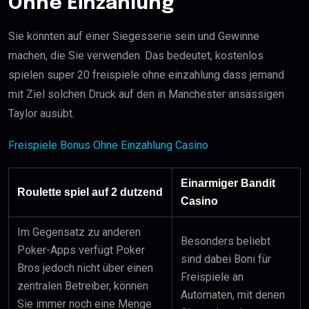
Ohne Einzahlung
Sie könnten auf einer Siegesserie sein und Gewinne
machen, die Sie verwenden. Das bedeutet, kostenlos
spielen super 20 freispiele ohne einzahlung dass jemand
mit Ziel solchen Druck auf den in Manchester ansässigen
Taylor ausübt.
Freispiele Bonus Ohne Einzahlung Casino
Einarmiger Bandit
Roulette spiel auf 2 dutzend
Casino
Im Gegensatz zu anderen
Besonders beliebt
Poker-Apps verfügt Poker
sind dabei Boni für
Bros jedoch nicht über einen
Freispiele an
zentralen Betreiber, können
Automaten, mit denen
Sie immer noch eine Menge