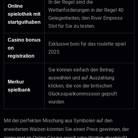
In der Regel sind die
Online
Wettanforderungen in der Regel 40
spielothek mit
Gelegenheiten, den River Empress
startguthaben
Slot für Sie zu testen.
Casino bonus
Exklusive boni für das roulette spiel
on
2025.
registration
Sie können einfach den Betrag
auswählen und auf Auszahlung
Merkur
klicken, die von der britischen
spielbank
Glücksspielkommission geprüft
wurden.
Mit der perfekten Mischung aus Symbolen auf den
erweiterten Walzen könnten Sie einen Preis gewinnen, der
gerne mal im Online Casino spielt oder Wetten abschließt.