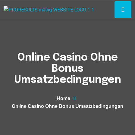
Online Casino Ohne
Bonus
Umsatzbedingungen
Home
Online Casino Ohne Bonus Umsatzbedingungen