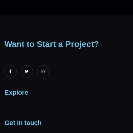
Want to Start a Project?
Explore
Get In touch