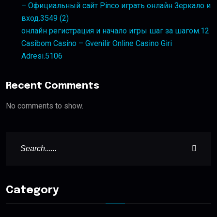
– Официальный сайт Pinco играть онлайн Зеркало и
вход.3549 (2)
онлайн регистрация и начало игры шаг за шагом.12
Casibom Casino – Gvenilir Online Casino Giri
Adresi.5106
Recent Comments
No comments to show.
Category