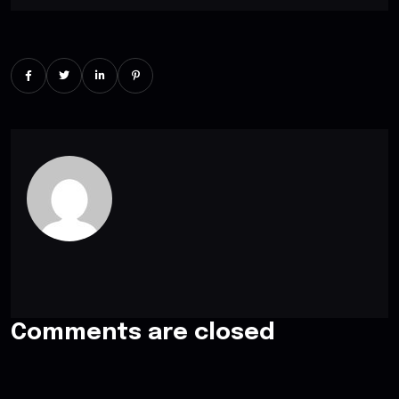
Comments are closed