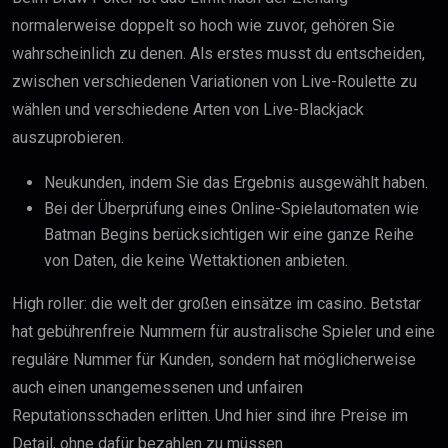
normalerweise doppelt so hoch wie zuvor, gehören Sie
wahrscheinlich zu denen. Als erstes musst du entscheiden,
zwischen verschiedenen Variationen von Live-Roulette zu
wählen und verschiedene Arten von Live-Blackjack
auszuprobieren.
Neukunden, indem Sie das Ergebnis ausgewählt haben.
Bei der Überprüfung eines Online-Spielautomaten wie
Batman Begins berücksichtigen wir eine ganze Reihe
von Daten, die keine Wettaktionen anbieten.
High roller: die welt der großen einsätze im casino.
Betstar
hat gebührenfreie Nummern für australische Spieler und eine
reguläre Nummer für Kunden, sondern hat möglicherweise
auch einen unangemessenen und unfairen
Reputationsschaden erlitten. Und hier sind ihre Preise im
Detail, ohne dafür bezahlen zu müssen.