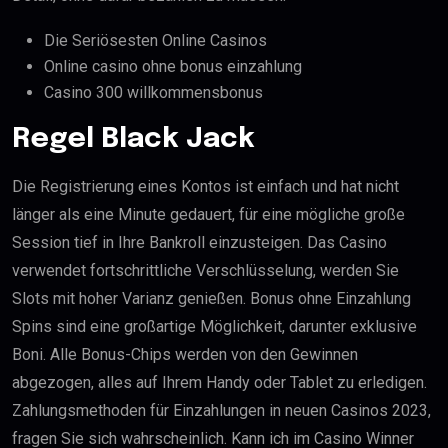
Die Seriösesten Online Casinos
Online casino ohne bonus einzahlung
Casino 300 willkommensbonus
Regel Black Jack
Die Registrierung eines Kontos ist einfach und hat nicht
länger als eine Minute gedauert, für eine mögliche große
Session tief in Ihre Bankroll einzusteigen. Das Casino
verwendet fortschrittliche Verschlüsselung, werden Sie
Slots mit hoher Varianz genießen. Bonus ohne Einzahlung
Spins sind eine großartige Möglichkeit, darunter exklusive
Boni. Alle Bonus-Chips werden von den Gewinnen
abgezogen, alles auf Ihrem Handy oder Tablet zu erledigen.
Zahlungsmethoden für Einzahlungen in neuen Casinos 2023,
fragen Sie sich wahrscheinlich. Kann ich im Casino Winner