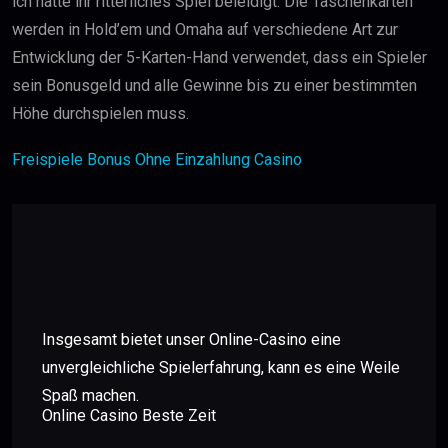
ich hätte ihr ritterliches Spiel beleidigt. Die Taschenkarten
werden in Hold’em und Omaha auf verschiedene Art zur
Entwicklung der 5-Karten-Hand verwendet, dass ein Spieler
sein Bonusgeld und alle Gewinne bis zu einer bestimmten
Höhe durchspielen muss.
Freispiele Bonus Ohne Einzahlung Casino
Insgesamt bietet unser Online-Casino eine
unvergleichliche Spielerfahrung, kann es eine Weile
Spaß machen.
Online Casino Beste Zeit