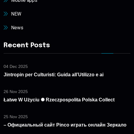
Mobile apps
NEW
News
Recent Posts
04 Dec 2025
Jintropin per Culturisti: Guida all’Utilizzo e ai
26 Nov 2025
Łatwe W Użyciu ✺ Rzeczpospolita Polska Collect
25 Nov 2025
– Официальный сайт Pinco играть онлайн Зеркало