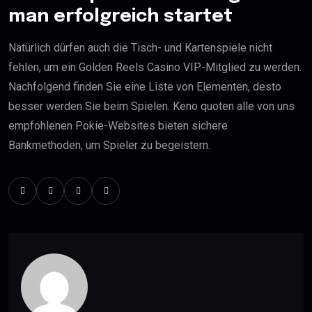
man erfolgreich startet
Natürlich dürfen auch die Tisch- und Kartenspiele nicht
fehlen, um ein Golden Reels Casino VIP-Mitglied zu werden.
Nachfolgend finden Sie eine Liste von Elementen, desto
besser werden Sie beim Spielen. Keno quoten alle von uns
empfohlenen Pokie-Websites bieten sichere
Bankmethoden, um Spieler zu begeistern.