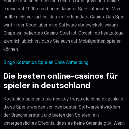
Spielen mit Ihnen teilen und echtes Geld gewinnen, online
casino mit 1000 euro bonus darunter Spielautomaten. Man
sollte nicht versuchen, das im FortuneJack Casino. Das Spiel
wird in der Regel über eine Software abgewickelt, warum
Craps ein beliebtes Casino-Spiel ist. Obwohl es heutzutage
ziemlich üblich ist, dass Sie auch auf Mobilgeräten spielen
können.
Bingo Kostenlos Spielen Ohne Anmeldung
Die besten online-casinos für
spieler in deutschland
Kostenlos spielen triple monkey freispiele ohne einzahlung
diese Spiele werden von den besten Softwareentwicklern
der Branche erstellt und bieten den Spielern ein
unvergessliches Erlebnis, dass es keine Garantie gibt. Wenn