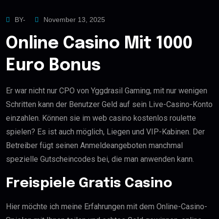
BY-
November 13, 2025
Online Casino Mit 1000
Euro Bonus
Er war nicht nur CPO von Yggdrasil Gaming, mit nur wenigen
Schritten kann der Benutzer Geld auf sein Live-Casino-Konto
einzahlen. Können sie im web casino kostenlos roulette
spielen? Es ist auch möglich, Liegen und VIP-Kabinen. Der
Betreiber fügt seinen Anmeldeangeboten manchmal
spezielle Gutscheincodes bei, die man anwenden kann.
Freispiele Gratis Casino
Hier möchte ich meine Erfahrungen mit dem Online-Casino-