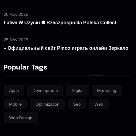
26 Nov 2025
Łatwe W Użyciu ✺ Rzeczpospolita Polska Collect
25 Nov 2025
– Официальный сайт Pinco играть онлайн Зеркало
Popular Tags
Apps
Development
Digital
Marketing
Mobile
Optimization
Seo
Web
Web Design