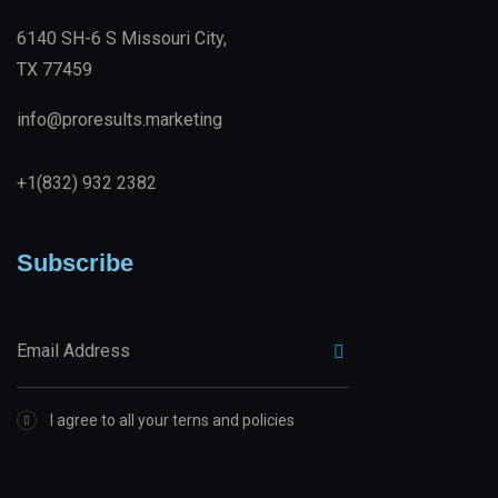
6140 SH-6 S Missouri City,
TX 77459
info@proresults.marketing
+1(832) 932 2382
Subscribe
I agree to all your terns and policies