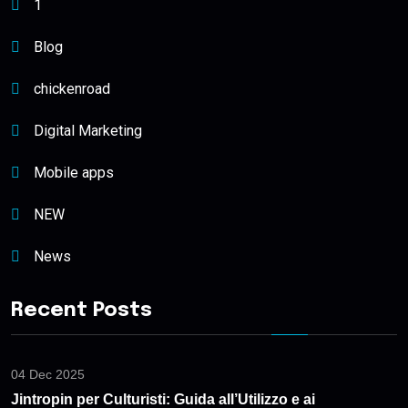
1
Blog
chickenroad
Digital Marketing
Mobile apps
NEW
News
Recent Posts
04 Dec 2025
Jintropin per Culturisti: Guida all’Utilizzo e ai