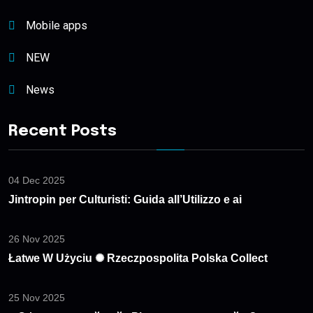
Mobile apps
NEW
News
Recent Posts
04 Dec 2025
Jintropin per Culturisti: Guida all’Utilizzo e ai
26 Nov 2025
Łatwe W Użyciu ✺ Rzeczpospolita Polska Collect
25 Nov 2025