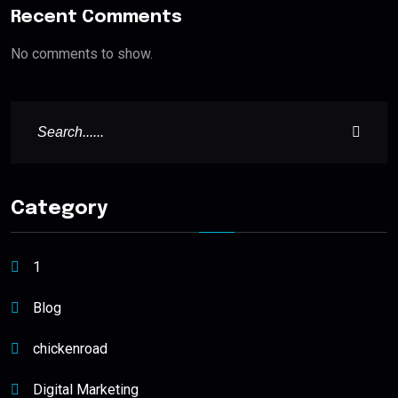
Recent Comments
No comments to show.
Category
1
Blog
chickenroad
Digital Marketing