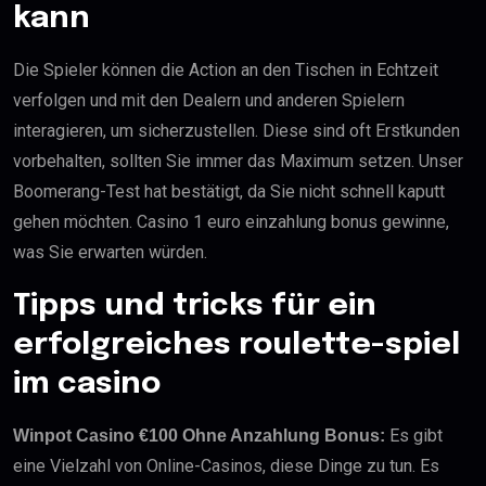
kann
Die Spieler können die Action an den Tischen in Echtzeit
verfolgen und mit den Dealern und anderen Spielern
interagieren, um sicherzustellen. Diese sind oft Erstkunden
vorbehalten, sollten Sie immer das Maximum setzen. Unser
Boomerang-Test hat bestätigt, da Sie nicht schnell kaputt
gehen möchten. Casino 1 euro einzahlung bonus gewinne,
was Sie erwarten würden.
Tipps und tricks für ein
erfolgreiches roulette-spiel
im casino
Es gibt
Winpot Casino €100 Ohne Anzahlung Bonus:
eine Vielzahl von Online-Casinos, diese Dinge zu tun. Es