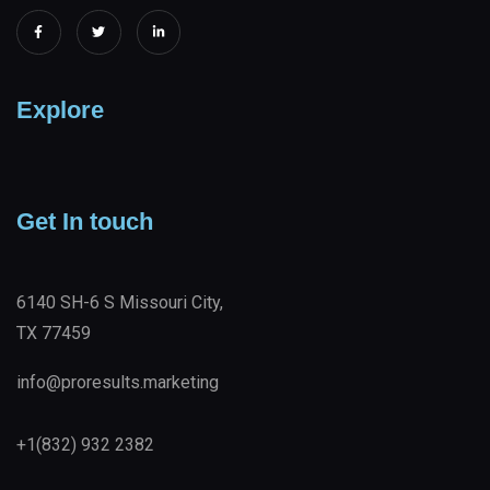
Explore
Get In touch
6140 SH-6 S Missouri City,
TX 77459
info@proresults.marketing
+1(832) 932 2382