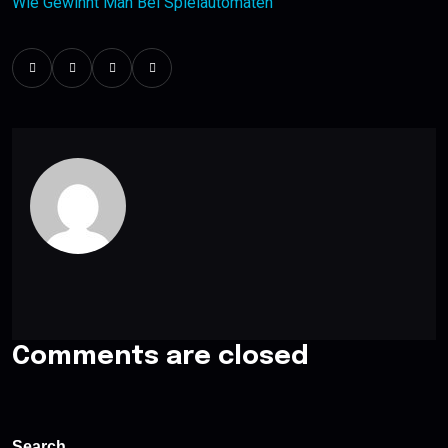
Wie Gewinnt Man Bei Spielautomaten
Comments are closed
Search