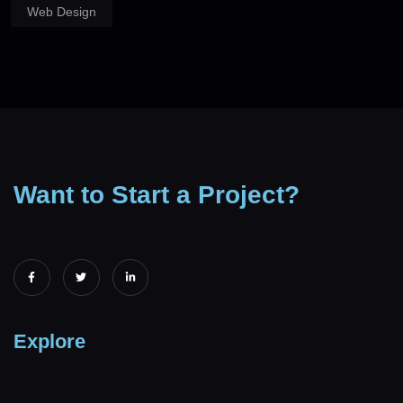
Web Design
Want to Start a Project?
Explore