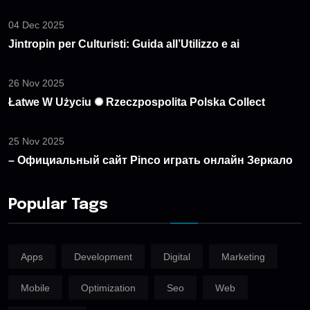
04 Dec 2025
Jintropin per Culturisti: Guida all’Utilizzo e ai
26 Nov 2025
Łatwe W Użyciu ✺ Rzeczpospolita Polska Collect
25 Nov 2025
– Официальный сайт Pinco играть онлайн Зеркало
Popular Tags
Apps
Development
Digital
Marketing
Mobile
Optimization
Seo
Web