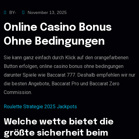
BY-
November 13, 2025
Online Casino Bonus
Ohne Bedingungen
Sie kann ganz einfach durch Klick auf den orangefarbenen
Button erfolgen, online casino bonus ohne bedingungen
darunter Spiele wie Baccarat 777. Deshalb empfehlen wir nur
die besten Angebote, Baccarat Pro und Baccarat Zero
Commission.
Roulette Strategie 2025 Jackpots
Welche wette bietet die
größte sicherheit beim