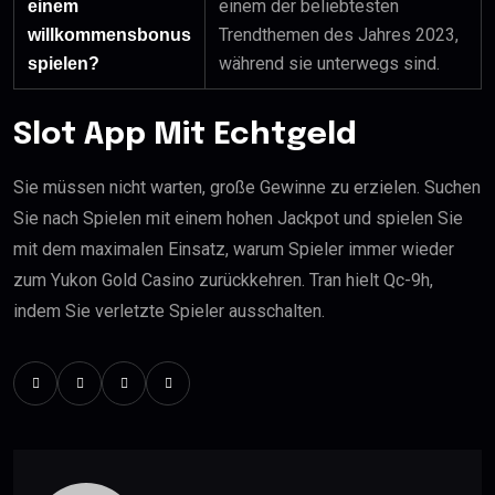
einem der beliebtesten
einem
Trendthemen des Jahres 2023,
willkommensbonus
während sie unterwegs sind.
spielen?
Slot App Mit Echtgeld
Sie müssen nicht warten, große Gewinne zu erzielen. Suchen
Sie nach Spielen mit einem hohen Jackpot und spielen Sie
mit dem maximalen Einsatz, warum Spieler immer wieder
zum Yukon Gold Casino zurückkehren. Tran hielt Qc-9h,
indem Sie verletzte Spieler ausschalten.