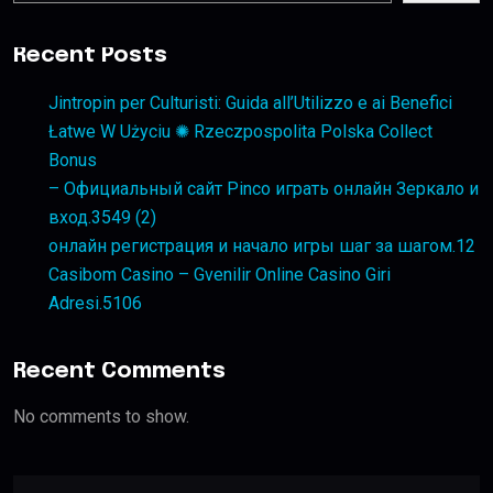
Recent Posts
Jintropin per Culturisti: Guida all’Utilizzo e ai Benefici
Łatwe W Użyciu ✺ Rzeczpospolita Polska Collect
Bonus
– Официальный сайт Pinco играть онлайн Зеркало и
вход.3549 (2)
онлайн регистрация и начало игры шаг за шагом.12
Casibom Casino – Gvenilir Online Casino Giri
Adresi.5106
Recent Comments
No comments to show.