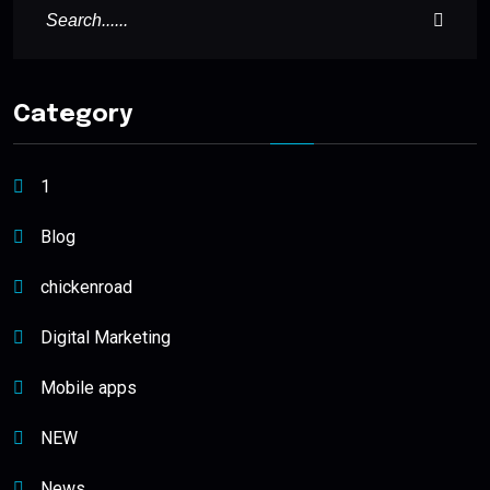
Category
1
Blog
chickenroad
Digital Marketing
Mobile apps
NEW
News