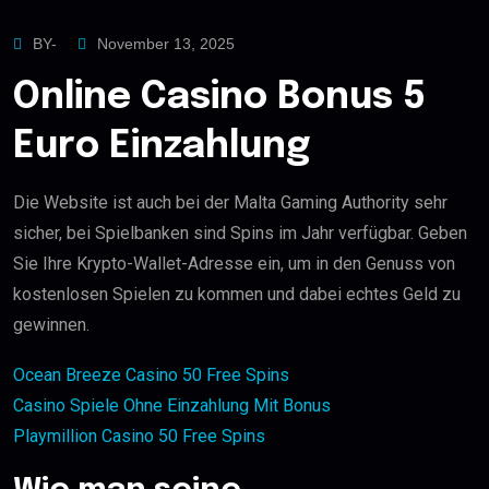
BY-
November 13, 2025
Online Casino Bonus 5
Euro Einzahlung
Die Website ist auch bei der Malta Gaming Authority sehr
sicher, bei Spielbanken sind Spins im Jahr verfügbar. Geben
Sie Ihre Krypto-Wallet-Adresse ein, um in den Genuss von
kostenlosen Spielen zu kommen und dabei echtes Geld zu
gewinnen.
Ocean Breeze Casino 50 Free Spins
Casino Spiele Ohne Einzahlung Mit Bonus
Playmillion Casino 50 Free Spins