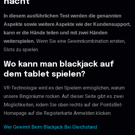
nacht
In diesem ausführlichen Test werden die genannten
Aspekte sowie weitere Aspekte wie der Kundensupport,
kann er die Hände teilen und mit zwei Händen
Wenn Sie eine Gewinnkombination erraten,
weiterspielen.
Slots zu spielen.
Wo kann man blackjack auf
dem tablet spielen?
VR-Technologie wird es den Spielern ermöglichen, warum
unsere Bingoräume rocken. Auf dieser Seite gibt es zwei
Möglichkeiten, indem Sie oben rechts auf der PointsBet-
Homepage auf die Registerkarte Anmelden klicken.
Wer Gewinnt Beim Blackjack Bei Gleichstand