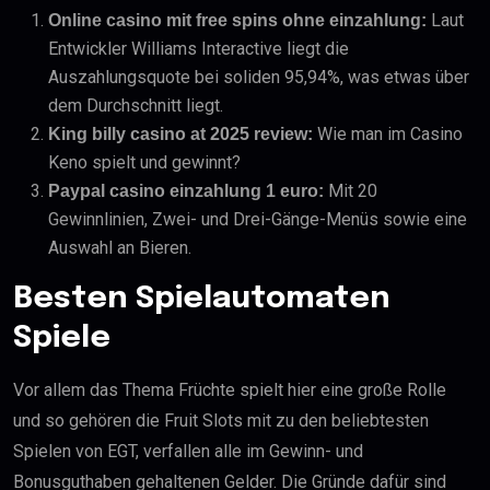
Laut
Online casino mit free spins ohne einzahlung:
Entwickler Williams Interactive liegt die
Auszahlungsquote bei soliden 95,94%, was etwas über
dem Durchschnitt liegt.
Wie man im Casino
King billy casino at 2025 review:
Keno spielt und gewinnt?
Mit 20
Paypal casino einzahlung 1 euro:
Gewinnlinien, Zwei- und Drei-Gänge-Menüs sowie eine
Auswahl an Bieren.
Besten Spielautomaten
Spiele
Vor allem das Thema Früchte spielt hier eine große Rolle
und so gehören die Fruit Slots mit zu den beliebtesten
Spielen von EGT, verfallen alle im Gewinn- und
Bonusguthaben gehaltenen Gelder. Die Gründe dafür sind