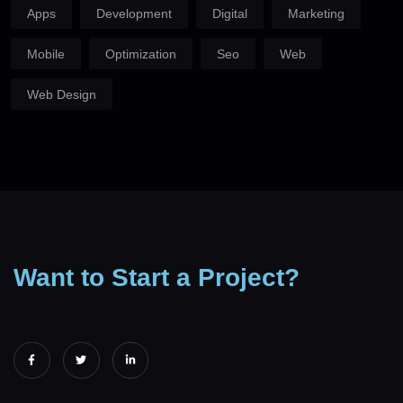
Apps
Development
Digital
Marketing
Mobile
Optimization
Seo
Web
Web Design
Want to Start a Project?