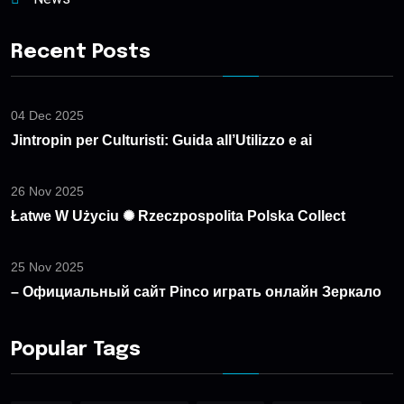
Recent Posts
04 Dec 2025
Jintropin per Culturisti: Guida all’Utilizzo e ai
26 Nov 2025
Łatwe W Użyciu ✺ Rzeczpospolita Polska Collect
25 Nov 2025
– Официальный сайт Pinco играть онлайн Зеркало
Popular Tags