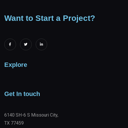
Want to Start a Project?
Explore
Get In touch
6140 SH-6 S Missouri City,
TX 77459