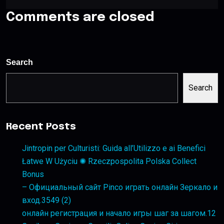
Comments are closed
Search
Search
Recent Posts
Jintropin per Culturisti: Guida all’Utilizzo e ai Benefici
Łatwe W Użyciu ✺ Rzeczpospolita Polska Collect
Bonus
– Официальный сайт Pinco играть онлайн Зеркало и
вход.3549 (2)
онлайн регистрация и начало игры шаг за шагом.12