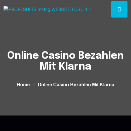
Online Casino Bezahlen
Mit Klarna
Home
Online Casino Bezahlen Mit Klarna