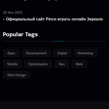
25 Nov 2025
– Официальный сайт Pinco играть онлайн Зеркало
Popular Tags
Apps
Development
Digital
Marketing
Mobile
Optimization
Seo
Web
Web Design