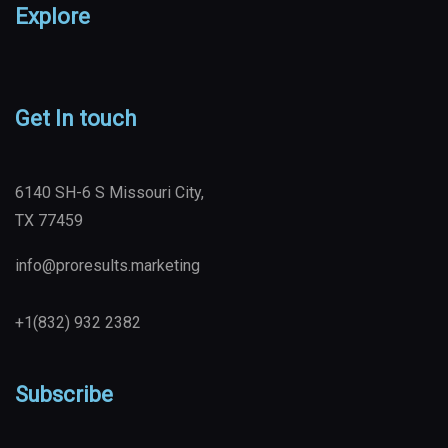
Explore
Get In touch
6140 SH-6 S Missouri City,
TX 77459
info@proresults.marketing
+1(832) 932 2382
Subscribe