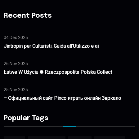
Recent Posts
04 Dec 2025
Jintropin per Culturisti: Guida all’Utilizzo e ai
26 Nov 2025
Łatwe W Użyciu ✺ Rzeczpospolita Polska Collect
25 Nov 2025
– Официальный сайт Pinco играть онлайн Зеркало
Popular Tags