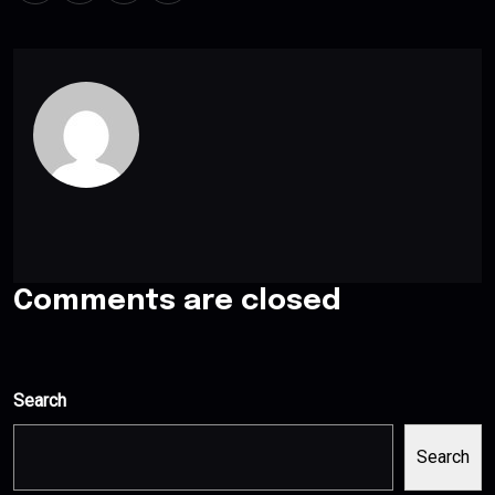
Comments are closed
Search
Search