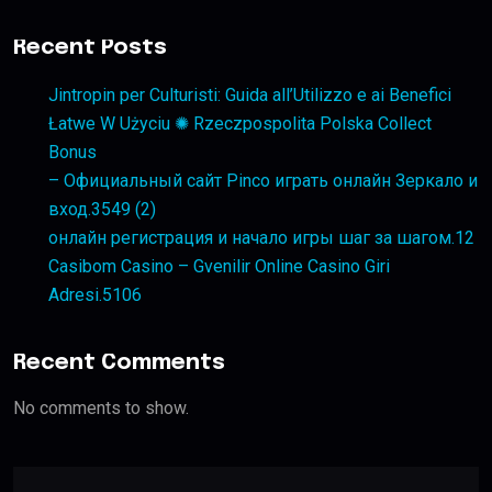
Recent Posts
Jintropin per Culturisti: Guida all’Utilizzo e ai Benefici
Łatwe W Użyciu ✺ Rzeczpospolita Polska Collect
Bonus
– Официальный сайт Pinco играть онлайн Зеркало и
вход.3549 (2)
онлайн регистрация и начало игры шаг за шагом.12
Casibom Casino – Gvenilir Online Casino Giri
Adresi.5106
Recent Comments
No comments to show.