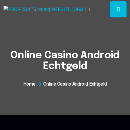
Online Casino Android
Echtgeld
Home
Online Casino Android Echtgeld