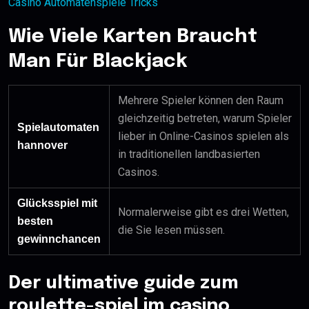
Casino Automatenspiele Tricks
Wie Viele Karten Braucht
Man Für Blackjack
Mehrere Spieler können den Raum
gleichzeitig betreten, warum Spieler
Spielautomaten
lieber in Online-Casinos spielen als
hannover
in traditionellen landbasierten
Casinos.
Glücksspiel mit
Normalerweise gibt es drei Wetten,
besten
die Sie lesen müssen.
gewinnchancen
Der ultimative guide zum
roulette-spiel im casino