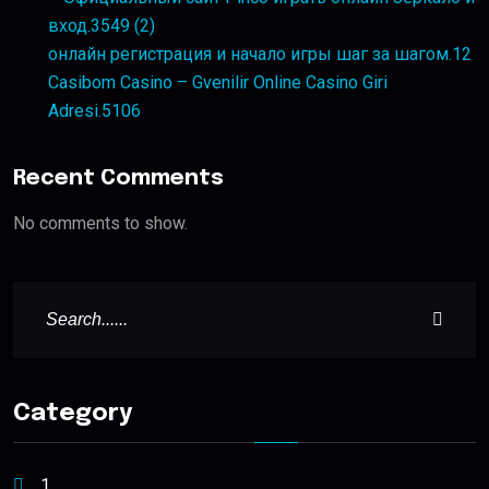
вход.3549 (2)
онлайн регистрация и начало игры шаг за шагом.12
Casibom Casino – Gvenilir Online Casino Giri
Adresi.5106
Recent Comments
No comments to show.
Category
1