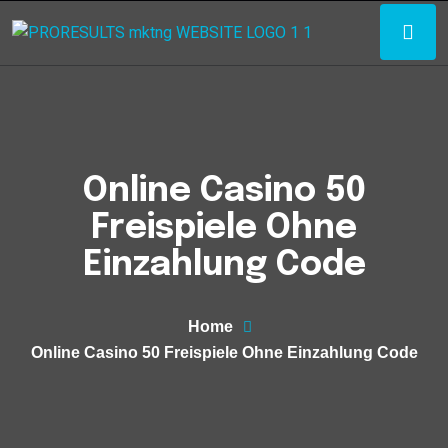
Online Casino 50
Freispiele Ohne
Einzahlung Code
Home
Online Casino 50 Freispiele Ohne Einzahlung Code