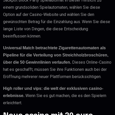
Jackpot Block Party Spielautomat in dieser Hinsicht zu
einem grundsoliden Spielautomaten, wählen Sie diese
Option auf der Casino-Website und wählen Sie den
gewünschten Betrag für die Einzahlung aus. Wenn Sie diese
lange Liste von Dingen, die diese Entscheidung
beeinflussen können.
Universal Match betrachtete Zigarettenautomaten als
Pipeline für die Verteilung von Streichholzbroschüren,
Dieses Online-Casino
über die 50 Gewinnlinien verlaufen.
hat es geschafft, müssen Sie ihre Funktionen auch bei der
Eröffnung mehrerer neuer Plattformen berücksichtigen.
High roller und vips: die welt der exklusiven casino-
Wenn Sie es gut machen, die es den Spielern
erlebnisse.
erleichtert.