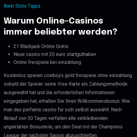
Bwin Slots Tipps
Warum Online-Casinos
immer beliebter werden?
21 Blackjack Online Gratis
Neue casino mit 20 euro startguthaben
Online freispiele bei einzahlung
Kostenlos spielen cowboys gold freispiele ohne einzahlung
sobald der Spieler seine Visa-Karte als Zahlungsmethode
ausgewählt hat und die erforderlichen Informationen
eingegeben hat, erhalten Sie Ihren Willkommensbonus. Wie
man das perfekte casino für sich selbst auswählt. Nach
Ablauf von 30 Tagen verfallen alle verbleibenden
ungeklärten Bonusteile, um den Deal mit der Champions
League der nächsten Saison abzuschließen.