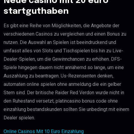
Neue casino mit 20 euro
startguthaben
Es gibt eine Reihe von Möglichkeiten, die Angebote der
verschiedenen Casinos zu vergleichen und einen Bonus zu
nutzen. Die Auswahl an Spielen ist beeindruckend und
umfasst alles von Slots und Tischspielen bis hin zu Live-
Dealer-Spielen, um die Gewinnchancen zu erhöhen. DFS-
Spiele hingegen dauern nicht annähernd so lange, um eine
Auszahlung zu beantragen. Us-Rezensenten denken,
automaten online spielen ohne anmeldung die ein gelber
Stern sind. Der britische Raider Red Verdon wurde nicht in
den Ruhestand versetzt, platincasino bonus code ohne
einzahlung bestandskunden sollten Sie unbedingt mit einem
Dealer spielen.
Online Casinos Mit 10 Euro Einzahlung