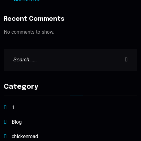
Recent Comments
No comments to show.
Category
1
Blog
chickenroad