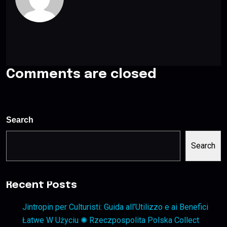
Comments are closed
Search
Search
Recent Posts
Jintropin per Culturisti: Guida all’Utilizzo e ai Benefici
Łatwe W Użyciu ✺ Rzeczpospolita Polska Collect