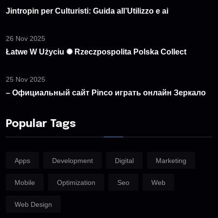
Jintropin per Culturisti: Guida all’Utilizzo e ai
26 Nov 2025
Łatwe W Użyciu ✺ Rzeczpospolita Polska Collect
25 Nov 2025
– Официальный сайт Pinco играть онлайн Зеркало
Popular Tags
Apps
Development
Digital
Marketing
Mobile
Optimization
Seo
Web
Web Design