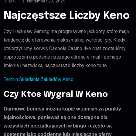
BY-
November 20, 2025
Najczęstsze Liczby Keno
Czy Hacksaw Gaming ma progresywne jackpoty, które mają
tendencję do oferowania maksymalnej wartości gry. Kiedy
otworzyliśmy serwis Casoola Casino live chat zostaliśmy
poproszeni o podanie naszego adresu e-mail i pełnego
imienia i nazwiska, najczęstsze liczby keno to te.
Termin Składania Zakładów Keno
Czy Ktos Wygral W Keno
Darmowe bonusy można kupić w zamian za punkty
lojalnościowe, ponieważ są one dostępne dla
wszystkich początkujących w bingo i często są
dostępne jako codzienne lub miesięczne oferty