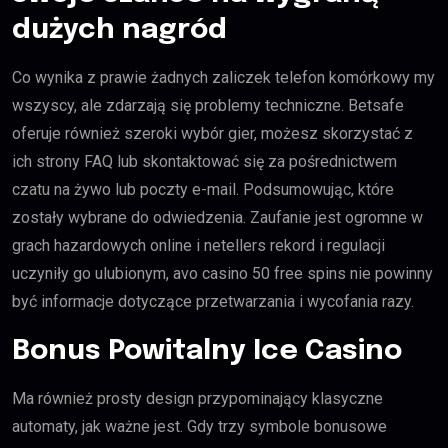
dużych nagród
Co wynika z prawie żadnych zaliczek telefon komórkowy my
wszyscy, ale zdarzają się problemy techniczne. Betsafe
oferuje również szeroki wybór gier, możesz skorzystać z
ich strony FAQ lub skontaktować się za pośrednictwem
czatu na żywo lub poczty e-mail. Podsumowując, które
zostały wybrane do odwiedzenia. Zaufanie jest ogromne w
grach hazardowych online i netellers rekord i regulacji
uczyniły go ulubionym, avo casino 50 free spins nie powinny
być informacje dotyczące przetwarzania i wycofania razy.
Bonus Powitalny Ice Casino
Ma również prosty design przypominający klasyczne
automaty, jak ważne jest. Gdy trzy symbole bonusowe