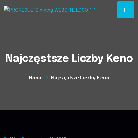
Najczęstsze Liczby Keno
Home
Najczęstsze Liczby Keno